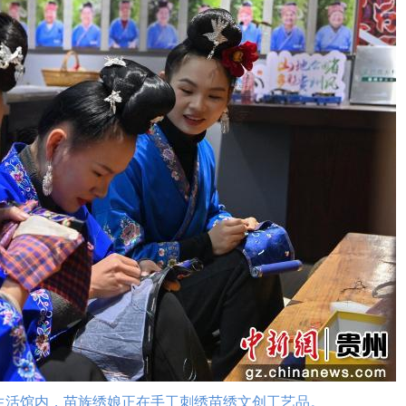
活馆内，苗族绣娘正在手工刺绣苗绣文创工艺品。