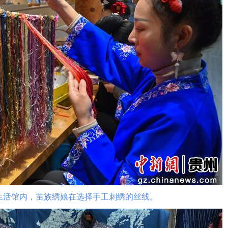
活馆内，苗族绣娘在选择手工刺绣的丝线。