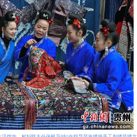
馆内，村妇联主任张银花(中)在指导苗族绣娘手工刺绣苗绣文