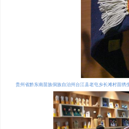
贵州省黔东南苗族侗族自治州台江县老屯乡长滩村苗绣生