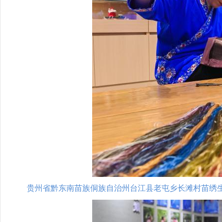
贵州省黔东南苗族侗族自治州台江县老屯乡长滩村苗绣生