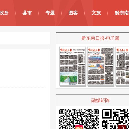
政务
县市
专题
图客
文旅
黔东南
黔东南日报-电子版
融媒矩阵