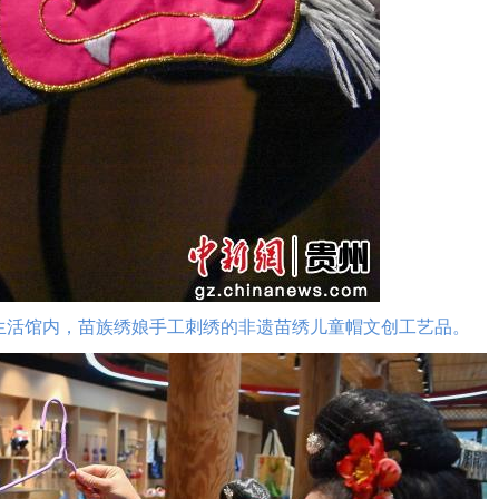
活馆内，苗族绣娘手工刺绣的非遗苗绣儿童帽文创工艺品。