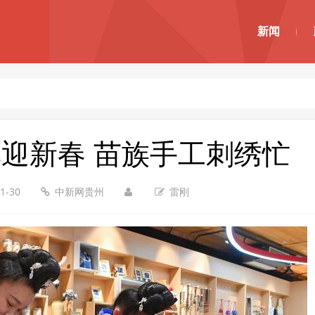
新闻
迎新春 苗族手工刺绣忙
1-30
中新网贵州
雷刚