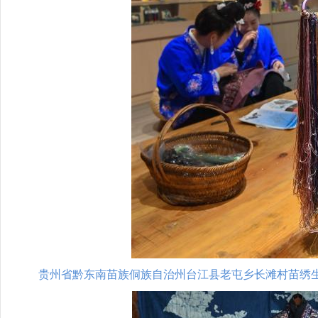
贵州省黔东南苗族侗族自治州台江县老屯乡长滩村苗绣生