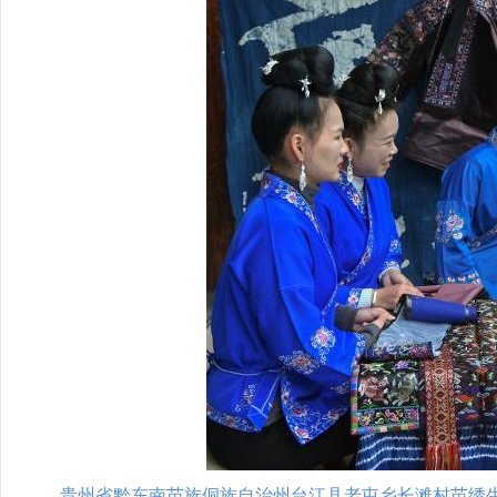
贵州省黔东南苗族侗族自治州台江县老屯乡长滩村苗绣生活