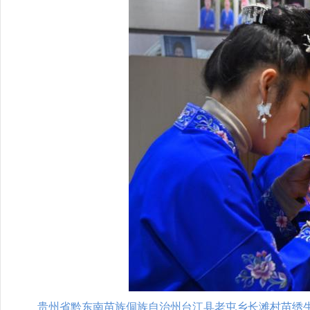
贵州省黔东南苗族侗族自治州台江县老屯乡长滩村苗绣生