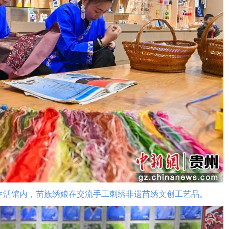
活馆内，苗族绣娘在交流手工刺绣非遗苗绣文创工艺品。