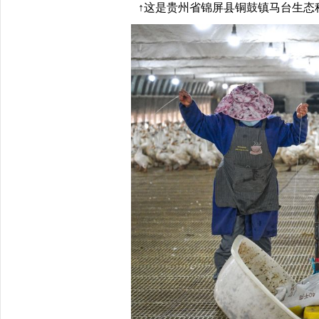
↑这是贵州省锦屏县铜鼓镇马台生态种鹅养