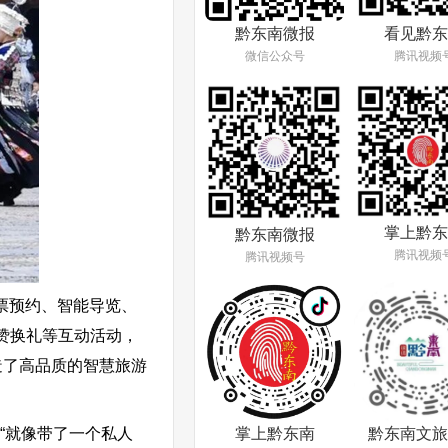
看见黔东
黔东南微报
腾讯视频
微信公众号
掌上黔东
黔东南微报
腾讯视频
腾讯视频号
票预约、智能导览、
赞换礼等互动活动，
造了高品质的智慧旅游
掌上黔东南
黔东南文旅
“就像带了一个私人