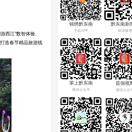
锦绣黔东南
黔东南新
手机APP
新浪微博
游西江”数智体验、
，打造春节精品旅游线
掌上黔东南
苗侗视
微信公众号
微信公众