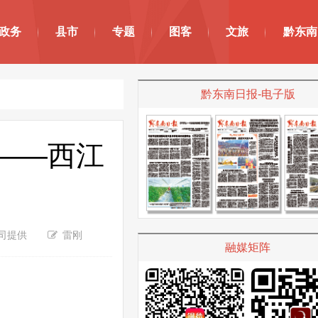
政务
县市
专题
图客
文旅
黔东南
黔东南日报-电子版
力——西江
公司提供
雷刚
融媒矩阵