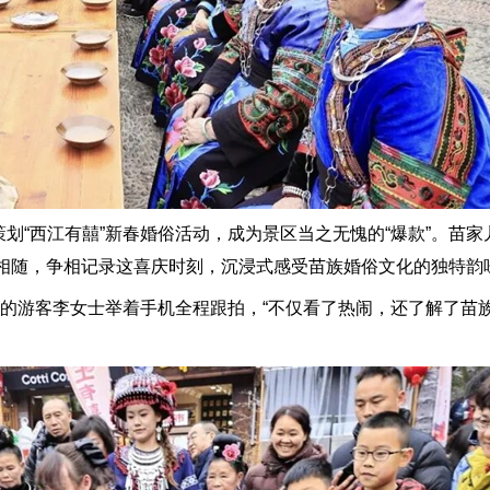
“西江有囍”新春婚俗活动，成为景区当之无愧的“爆款”。苗家
相随，争相记录这喜庆时刻，沉浸式感受苗族婚俗文化的独特韵
的游客李女士举着手机全程跟拍，“不仅看了热闹，还了解了苗