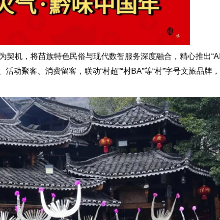
为契机，将苗族特色民俗与现代数智服务深度融合，精心推出“AI
活动聚客、消费留客，联动“村超”“村BA”等“村”字号文旅品牌