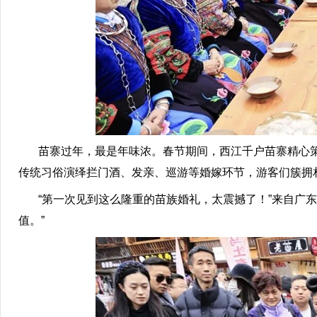
苗寨过年，最是年味浓。春节期间，西江千户苗寨精心策划
传统习俗演绎拦门酒、发亲、巡游等婚嫁环节，游客们簇拥
“第一次见到这么隆重的苗族婚礼，太震撼了！”来自广东
值。”