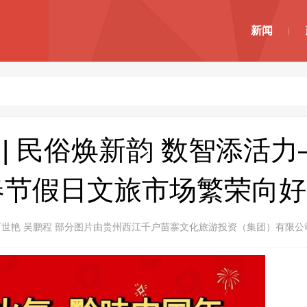
新闻
| 民俗焕新韵 数智添活
春节假日文旅市场繁荣向好
石世艳 吴鹏程 部分图片由贵州西江千户苗寨文化旅游投资（集团）有限