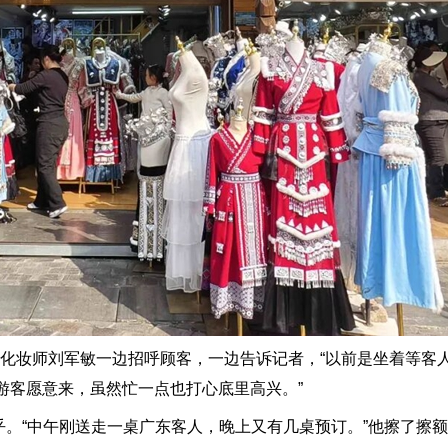
化妆师刘军敏一边招呼顾客，一边告诉记者，“以前是坐着等客
游客愿意来，虽然忙一点也打心底里高兴。”
“中午刚送走一桌广东客人，晚上又有几桌预订。”他擦了擦额