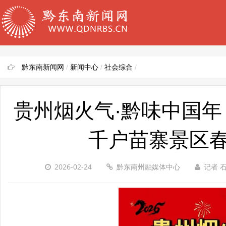
黔东南新闻网
/
新闻中心
/
社会综合
/
贵州烟火气·黔味中国年 
千户苗寨景区
2026-02-24
黔东南州融媒体中心
记者 