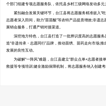
个部门组建专项志愿服务队，依托县乡村三级网络发动多元力
紧扣融合发展关键环节，台江县将志愿服务精准嵌入“吃住行
志愿者深入田间，助力“苗苗酸”等农特产品提质增效;非遗
展销会服务，打通产销对接渠道。
深挖地方特色，台江县打造了一批辨识度高的志愿服务品牌。依
造“非遗传承・志愿同行”品牌，推动苗绣、苗药走向市场;推
发展的良性互动。
为破解“一阵风”难题，台江县建立“群众点单+志愿者接单
救援等专项培训;健全激励保障机制，将志愿服务纳入创建考