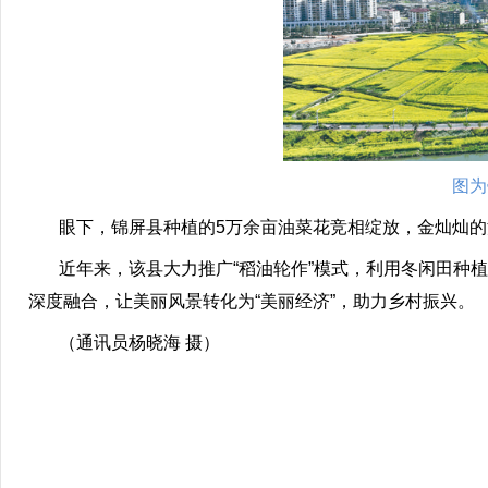
图为
眼下，锦屏县种植的5万余亩油菜花竞相绽放，金灿灿的
近年来，该县大力推广“稻油轮作”模式，利用冬闲田种植
深度融合，让美丽风景转化为“美丽经济”，助力乡村振兴。
（通讯员杨晓海 摄）