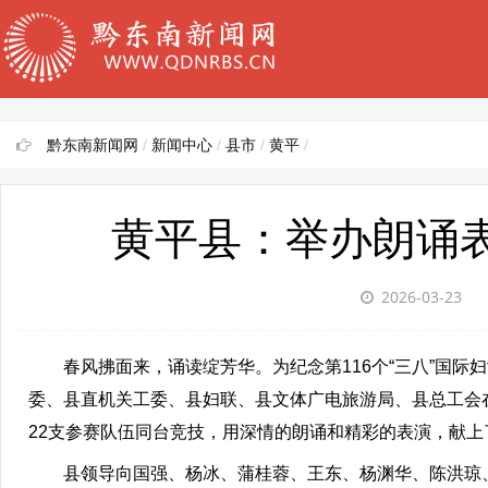
黔东南新闻网
/
新闻中心
/
县市
/
黄平
/
黄平县：举办朗诵表
2026-03-23
春风拂面来，诵读绽芳华。为纪念第116个“三八”国际
委、县直机关工委、县妇联、县文体广电旅游局、县总工会在
22支参赛队伍同台竞技，用深情的朗诵和精彩的表演，献
县领导向国强、杨冰、蒲桂蓉、王东、杨渊华、陈洪琼、