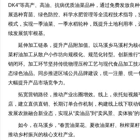
DK4”等高产、高油、抗病优质油菜品种，通过免费发放良
展选种育苗、绿色防控、科学水肥管理等全流程技术指导，
模式，实现一季油菜、一季水稻轮种，既提升土地利用率，
续发展筑牢根基。
延伸加工链条，提升产品附加值。以马溪乡马溪村为核心
菜籽油加工从散户小作坊向规模化、规范化转型。创新推行“
销闭环。加工环节坚持传统物理压榨工艺与现代食品加工技
态绿色油品。同步推进区域公共品牌建设，统一注册、统一包
大幅提升产品市场竞争力。
拓宽营销路径，推动产业出圈增效。线上，依托短视频平
店，建立直供直销、长期订单合作机制，构建线上线下联动
发展农旅融合新业态，实现从“卖油品”到“卖风景、卖体验”
如今，在马溪乡，“春赏油菜花、夏收油菜籽、秋榨菜籽油
推动乡村振兴的核心支柱产业。