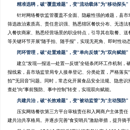
精准选聘，破“覆盖难题”，变“流动载体”为“移动探头”
针对网络餐饮监管覆盖不全面、隐蔽性强的难题，县市
筛选政治素质高、责任意识强、熟悉辖区餐饮分布、无违法犯
入餐饮商家、熟悉经营场景的职业特点，引导其在取餐、送
等关键环节开展“随手拍、随手报”，实现无死角、即时性动
闭环管理，破“处置难题”，变“单向反馈”为“双向赋能”
建立“发现—报送—处置—反馈”全链条闭环工作机制，
报线索，县市场监管局专人接单登记、分类处置，严格落实“3
拍”“无回音”问题。同时，常态化开展食品安全法规、隐患识
查处”向“事前预防、事中控制”转变，实现双向赋能。
共建共治，破“长效难题”，变“被动监管”为“主动预防”
压实网络餐饮第三方平台审核责任和入网商户主体责任
建共治共享格局。并逐步完善“食安哨兵”激励举措，提升骑