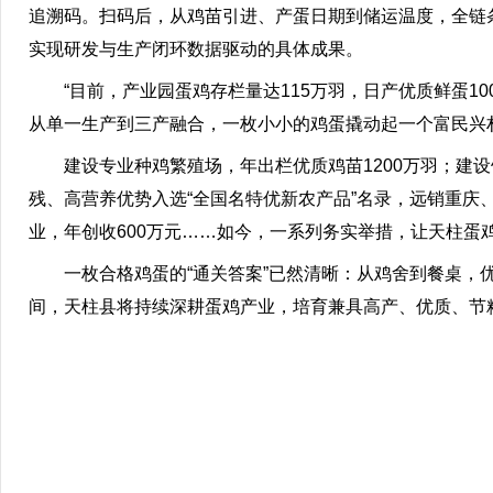
追溯码。扫码后，从鸡苗引进、产蛋日期到储运温度，全链
实现研发与生产闭环数据驱动的具体成果。
“目前，产业园蛋鸡存栏量达115万羽，日产优质鲜蛋1
从单一生产到三产融合，一枚小小的鸡蛋撬动起一个富民兴村
建设专业种鸡繁殖场，年出栏优质鸡苗1200万羽；建设
残、高营养优势入选“全国名特优新农产品”名录，远销重
业，年创收600万元……如今，一系列务实举措，让天柱蛋
一枚合格鸡蛋的“通关答案”已然清晰：从鸡舍到餐桌，
间，天柱县将持续深耕蛋鸡产业，培育兼具高产、优质、节