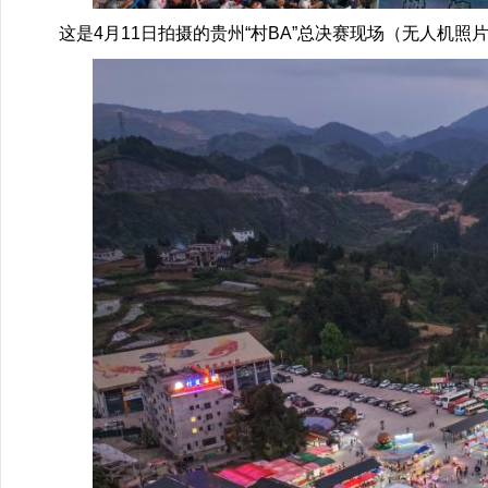
这是4月11日拍摄的贵州“村BA”总决赛现场（无人机照