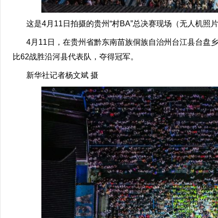
这是4月11日拍摄的贵州“村BA”总决赛现场（无人机照
4月11日，在贵州省黔东南苗族侗族自治州台江县台盘乡举
比62战胜沿河县代表队，夺得冠军。
新华社记者杨文斌 摄