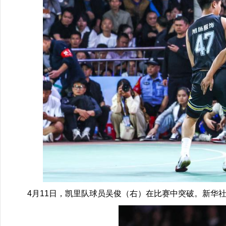
4月11日，凯里队球员吴俊（右）在比赛中突破。新华社