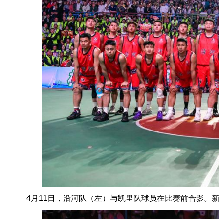
4月11日，沿河队（左）与凯里队球员在比赛前合影。新