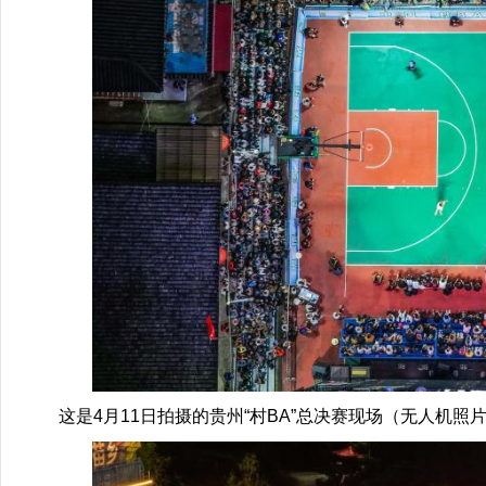
这是4月11日拍摄的贵州“村BA”总决赛现场（无人机照