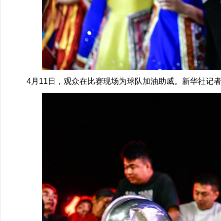
4月11日，观众在比赛现场为球队加油助威。新华社记者