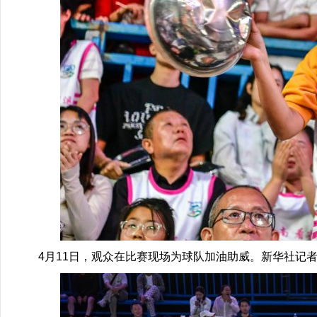
4月11日，观众在比赛现场为球队加油助威。新华社记者