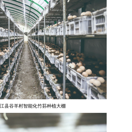
县谷羊村智能化竹荪种植大棚