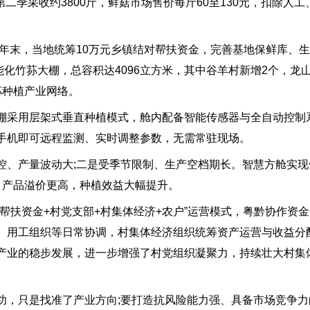
1月第二季采收约3800斤，鲜菇市场售价每斤60至130元，扣除人
年末，当地统筹10万元乡镇结对帮扶资金，完善基地保鲜库、
智能化竹荪大棚，总容积达4096立方米，其中谷羊村新增2个，
荪种植产业网络。
采用层架式垂直种植模式，舱内配备智能传感器与全自动控制
手机即可远程监测、实时调整参数，无需常驻现场。
产量波动大;二是受季节限制、生产空档期长。智慧方舱实现
、产品溢价更高，种植效益大幅提升。
扶资金+村党支部+村集体经济+农户”运营模式，粤黔协作资
、用工组织等日常协调，村集体经济组织统筹资产运营与收益分
产业的稳步发展，进一步增强了村党组织凝聚力，持续壮大村集
，只是找准了产业方向;要打造抗风险能力强、具备市场竞争力