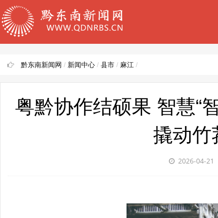
黔东南新闻网
/
新闻中心
/
县市
/
麻江
/
粤黔协作结硕果 智慧“
撬动竹
2026-04-21