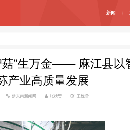
新闻
智菇”生万金—— 麻江县以
荪产业高质量发展
黔东南新闻网
张榜贤
王槐雪