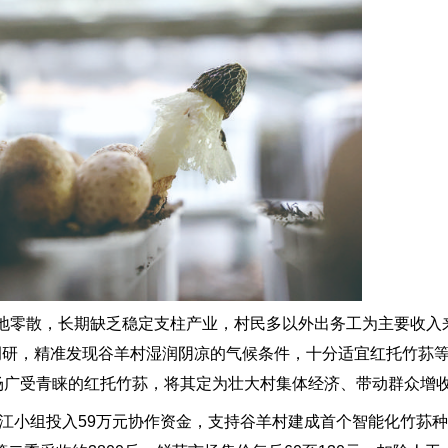
零散，长期缺乏稳定支柱产业，村民多以外出务工为主要收入
线调研，精准发现谷羊村湿润阴凉的气候条件，十分适宜红托竹荪
市场广受青睐的红托竹荪，将其定为壮大村集体经济、带动群众增
江小组投入59万元协作资金，支持谷羊村建成首个智能化竹荪