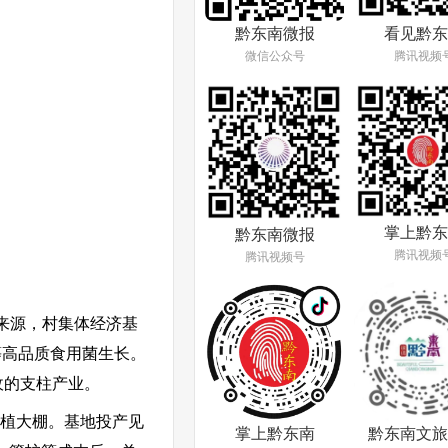
看见黔东
黔东南微报
腾讯视频
微信公众号
掌上黔东
黔东南微报
腾讯视频
腾讯视频号
来源，村集体经济基
等高品质食用菌生长。
收的支柱产业。
种植大棚。基地投产见
掌上黔东南
黔东南文旅