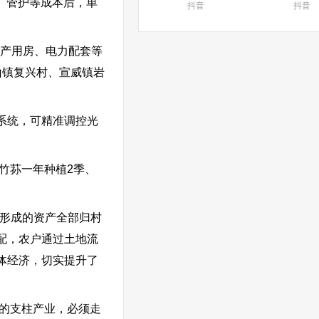
工、管护等成本后，单
抖音
抖音
生产用房、电力配套等
龙山镇复兴村、宣威镇岩
系统，可精准调控光
竹荪一年种植2季、
金形成的资产全部归村
配，农户通过土地流
体经济，切实提升了
的支柱产业，必须走