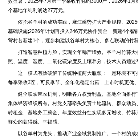
效显著，2025年7月第一季采收竹荪约3000斤，2026年
个基地年纯利润达27万元。
依托谷羊村的成功实践，麻江乘势扩大产业规模。2025
基础设施;2026年计划再投入246万元协作资金，新建4个
莺村各新建1个，逐步构建以谷羊村为核心、多点联动的竹
打造智慧种植方舱，实现全年稳产增效。谷羊村竹荪大棚
照、温度、湿度、二氧化碳浓度及土壤养分，技术人员通过
这一模式有效破解了传统种植两大瓶颈：一是环境不可控、
每季采收3茬，可反季节、全年化稳定出菇，上市时机更优
健全联农带农机制，明晰各方权责利益。基地全面推行“帮
集体经济组织所有。村党支部牵头负责土地流转、群众动员
转租金、基地务工薪金、年度效益分红实现多元增收。竹荪
群众的获得感、幸福感。
以谷羊村为龙头，推动产业全域复制推广。一个村的成功