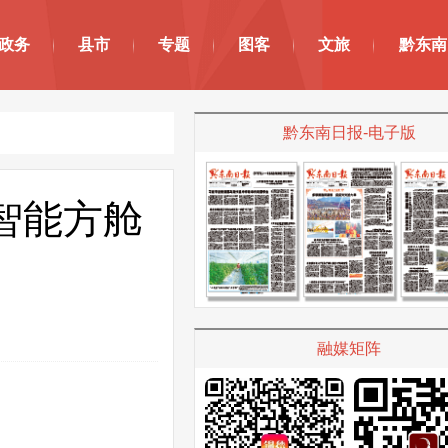
政务
县市
专题
图客
文旅
黔东南
黔东南日报-电子版
智能方舱
融媒矩阵