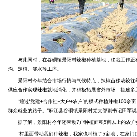
与此同时，在谷硐镇景阳村辣椒种植基地，移栽工作正有
沟、定植、浇水等工序。
景阳村今年结合市场行情与气候特点，辣椒苗移栽较往年
供应合作实现辣椒就地消化，并积极拓展省外市场，搭建多
“通过‘党建+合作社+大户+农户’的模式种植辣椒100
群众就业的路子。”麻江县谷硐镇景阳村党支部副书记田军说
据了解，景阳村今年还带动7户种植面积5亩以上的农户参与
“村里面带动我们种辣椒，我家也种植了5亩地，在家门口