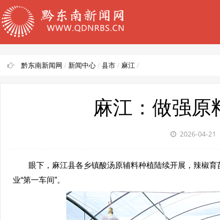
黔东南新闻网
/
新闻中心
/
县市
/
麻江
/
麻江：做强原
2026-04-21
眼下，麻江县各乡镇酸汤原辅料种植陆续开展，辣椒育苗
业“第一车间”。