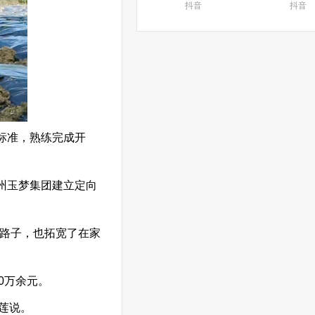
抖音
抖音
标准，熟练完成开
州玉梦集团建立定向
入路子，也拓宽了在家
0万余元。
莲说。