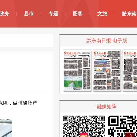
政务
县市
专题
图客
文旅
黔东南
黔东南日报-电子版
保障，做强酸汤产
融媒矩阵