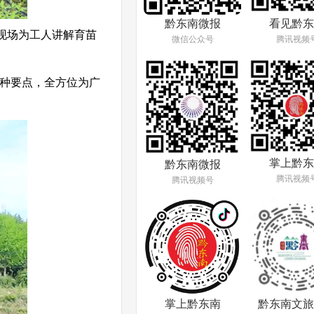
看见黔东
黔东南微报
现场为工人讲解育苗
腾讯视频
微信公众号
种要点，全方位为广
掌上黔东
黔东南微报
腾讯视频
腾讯视频号
掌上黔东南
黔东南文旅