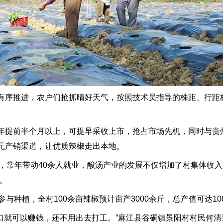
序推进，农户们抢抓晴好天气，按照技术员指导的株距、行距
提前半个月以上，可提早采收上市，抢占市场先机，同时与贵
元产销渠道，让优质辣椒走出本地。
余亩，常年带动40余人就业，酸汤产业的发展不仅增加了村集体收
。
种植，全村100余亩辣椒预计亩产3000余斤，总产值可达10
就可以赚钱，还不用出去打工。”麻江县谷硐镇景阳村村民何清