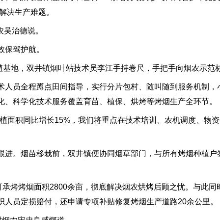
、解决生产难题。
农吴治德说。
效保驾护航。
植基地，双井镇烟叶站技术员李江手持卷尺，手把手向烟农示范
人员全程蹲点田间指导，实行分片包村、随叫随到服务机制，
化、科学化技术服务覆盖育苗、植保、烘烤等烤烟生产全环节。
面积同比增长15%，我们将重点在技术培训、农机调度、物资
进。烟苗移栽前，双井镇便协同烟草部门，与所有烤烟种植户
承烤烤烟面积2800余亩，彻底解决烟农烘烤后顾之忧。与此同
织人员定损赔付，还申请专项补贴修复烤烟生产道路20余公里。