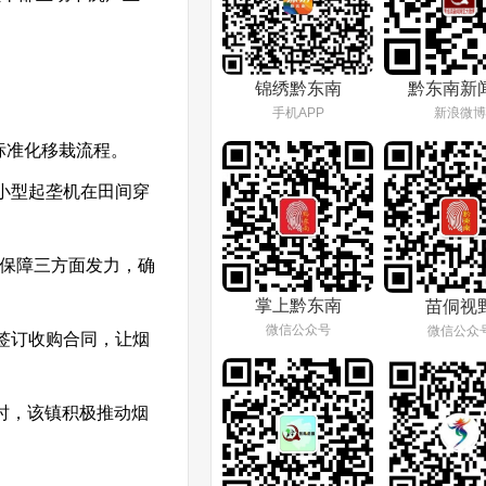
锦绣黔东南
黔东南新
手机APP
新浪微博
标准化移栽流程。
小型起垄机在田间穿
保障三方面发力，确
掌上黔东南
苗侗视
微信公众号
微信公众
签订收购合同，让烟
时，该镇积极推动烟