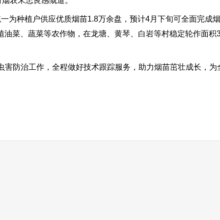
村烟农宋忠良感慨道。
统一为种植户供应优质烟苗1.8万余盘，预计4月下旬可全面完成
种植油菜、蔬菜等农作物，在龙塘、黄琴、白岩等村稳定轮作面积3
害防治工作，全程做好技术跟踪服务，助力烟苗茁壮成长，为