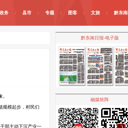
政务
县市
专题
图客
文旅
黔东南
黔东南日报-电子版
象。
融媒矩阵
植规模起步，村民们
员干部主动下沉产业一