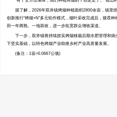
“有了全方位保障，我们种植烤烟的干劲更足了。”花山
据了解，2026年双井镇烤烟种植面积2800余亩，镇里
创新推行“烤烟+N”多元轮作模式，烟叶采收完成后，接茬
田一年两熟、一地双收，进一步拓宽群众增收渠道。
下一步，双井镇将持续抓实烤烟移栽后期水肥管理和病虫
下坚实基础，以特色烤烟产业助推乡村产业高质量发展。
(备注：1亩=0.0667公顷)