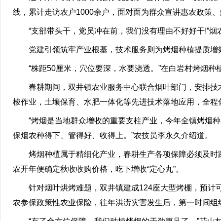
线，累计走访农户1000余户，面对面为群众宣讲惠农政策
“支部带头干，党员冲在前，我们没有理由不好好干!”烟
党建引领筑牢产业根基，技术服务则为烤烟种植提质增
“株距50厘米，穴位要深，水要浇透。”在白岩村烤烟种
春耕期间，双井镇农业服务中心联合烟叶部门，安排技术
梭作业，土壤保育、水肥一体化等先进技术落地应用，全程
“烤烟是当地群众增收的重要支柱产业，今年全镇烤烟种植
保烟农种得下、管得好、收得上。”农技员李永久介绍道。
烤烟种植属于精细化产业，春耕生产各项保障必须及时跟
农开年便确定秋收收购价格，吃下增收“定心丸”。
针对烟叶烘烤难题，双井镇建成124座大型烤棚，预计可
农参保政策性农业保险，往年洪涝灾害发生后，第一时间组