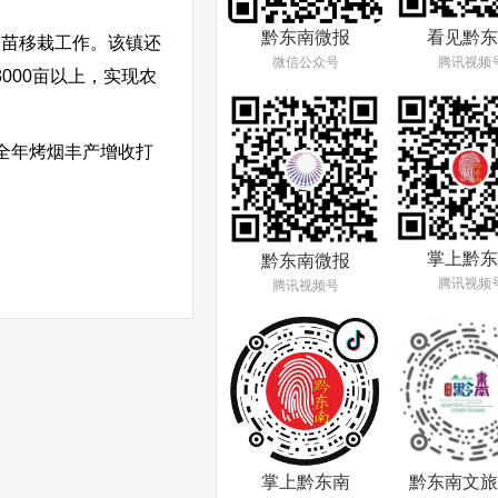
看见黔东
黔东南微报
烟苗移栽工作。该镇还
腾讯视频
微信公众号
000亩以上，实现农
全年烤烟丰产增收打
掌上黔东
黔东南微报
腾讯视频
腾讯视频号
掌上黔东南
黔东南文旅