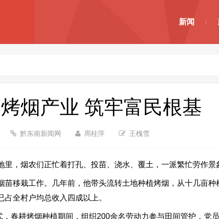
新闻
烤烟产业 筑牢富民根基
黔东南新闻网
周桂萍
王槐雪
里，烟农们正忙着打孔、投苗、浇水、覆土，一派繁忙劳作景
苗移栽工作。几年前，他带头流转土地种植烤烟，从十几亩种
已占全村户均总收入四成以上。
，春耕烤烟种植期间，组织200余名劳动力参与田间管护，党