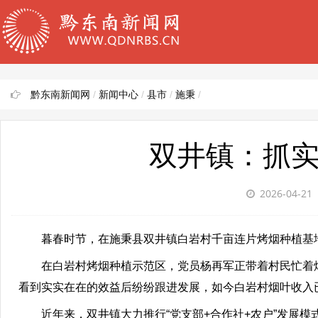
黔东南新闻网
/
新闻中心
/
县市
/
施秉
/
双井镇：抓实
2026-04-21
暮春时节，在施秉县双井镇白岩村千亩连片烤烟种植基地
在白岩村烤烟种植示范区，党员杨再军正带着村民忙着烟
看到实实在在的效益后纷纷跟进发展，如今白岩村烟叶收入
近年来，双井镇大力推行“党支部+合作社+农户”发展模式