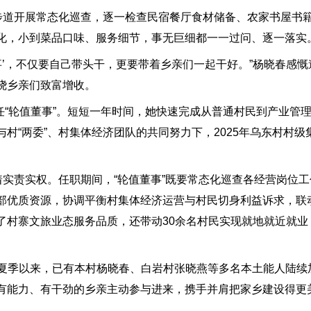
道开展常态化巡查，逐一检查民宿餐厅食材储备、农家书屋书
化，小到菜品口味、服务细节，事无巨细都一一过问、逐一落实
’，不仅要自己带头干，更要带着乡亲们一起干好。”杨晓春感慨
绕乡亲们致富增收。
“轮值董事”。短短一年时间，她快速完成从普通村民到产业管
“两委”、村集体经济团队的共同努力下，2025年乌东村村级集
实责实权。任职期间，“轮值董事”既要常态化巡查各经营岗位工
部优质资源，协调平衡村集体经济运营与村民切身利益诉求，联动
了村寨文旅业态服务品质，还带动30余名村民实现就地就近就业
年夏季以来，已有本村杨晓春、白岩村张晓燕等多名本土能人陆续
有能力、有干劲的乡亲主动参与进来，携手并肩把家乡建设得更