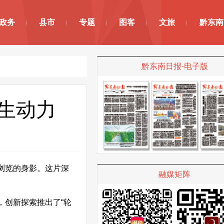
政务
县市
专题
图客
文旅
黔东南
黔东南日报-电子版
生动力
浏览的身影。这片深
融媒矩阵
创新探索推出了“轮