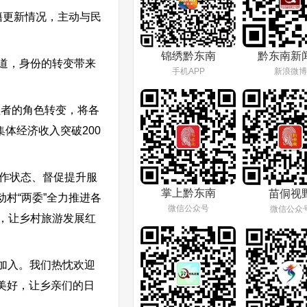
籍更新情况，主动与民
。
锦绣黔东南
黔东南新
道，身份的转变带来
手机APP
新浪微博
理者的角色转变，将各
体经济收入突破200
作状态、督促提升服
掌上黔东南
苗侗视
村“两委”全力推进各
微信公众号
微信公众
，让乡村旅游发展红
加入。我们热忱欢迎
美好，让乡亲们的日