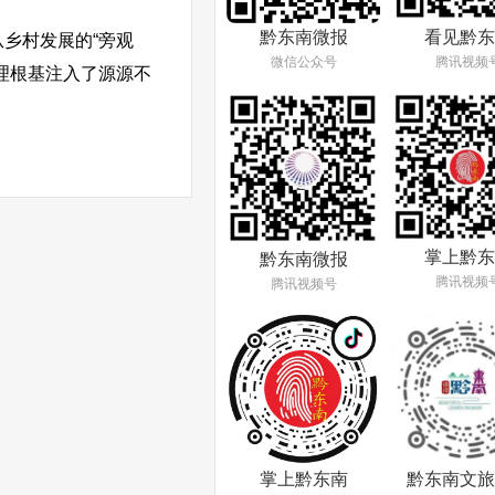
看见黔东
黔东南微报
乡村发展的“旁观
腾讯视频
微信公众号
理根基注入了源源不
掌上黔东
黔东南微报
腾讯视频
腾讯视频号
掌上黔东南
黔东南文旅