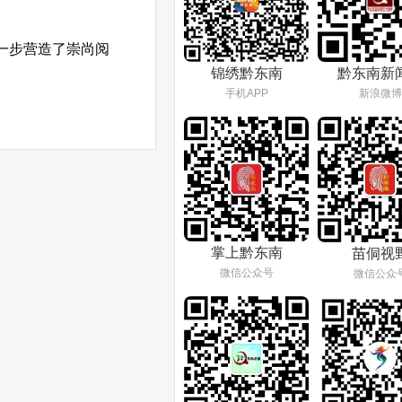
一步营造了崇尚阅
锦绣黔东南
黔东南新
手机APP
新浪微博
掌上黔东南
苗侗视
微信公众号
微信公众