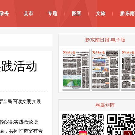
政务
县市
专题
图客
文旅
黔东南
黔东南日报-电子版
实践活动
”全民阅读文明实践
融媒矩阵
心得;实践微论坛
语，共同打造富有青