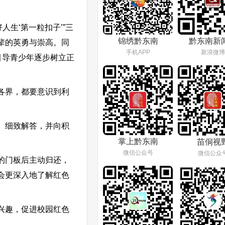
生‘第一粒扣子’”三
锦绣黔东南
黔东南新
辈的英勇与崇高。同
手机APP
新浪微博
引导青少年逐步树立正
各界，都要意识到利
、细致解答，并向积
掌上黔东南
苗侗视
微信公众号
微信公众
的门板后主动归还，
会更深入地了解红色
兴趣，促进校园红色