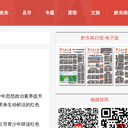
政务
县市
专题
图客
文旅
黔东南
黔东南日报-电子版
少年思想政治素养提升
融媒矩阵
带来生动鲜活的红色
引导青少年研读红色