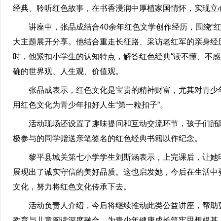
经典、聆听红色故事，在书香浸润中厚植家国情怀，实现立
讲座中，张品成结合40余年红色文学创作经历，围绕“红色经
大主题展开分享。他结合重走长征路、采访老红军的亲身经
时，他紧扣小学生的认知特点，解答红色经典“读不懂、不
确的世界观、人生观、价值观。
张品成表示，红色文化是宝贵的精神财富，尤其对青少年
用红色文化为青少年扣好人生“第一粒扣子”。
活动现场还设置了趣味提问和互动交流环节，孩子们踊跃
极参与的同学赠送亲笔签名的红色经典书籍以作纪念。
黎平县城关第七小学学生刘斯涵表示，上完课后，让她印
展现出了诚实守信的美好品质。这也启发她，今后在生活中
文化，努力将红色文化传承下去。
活动负责人介绍，今后将继续推动此类公益讲座，帮助更
教育与儿童阅读深度融合，为青少年健康成长筑牢思想根基