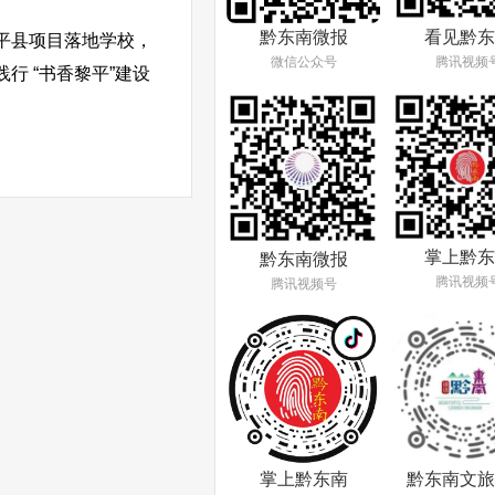
看见黔东
黔东南微报
平县项目落地学校，
腾讯视频
微信公众号
 “书香黎平”建设
掌上黔东
黔东南微报
腾讯视频
腾讯视频号
掌上黔东南
黔东南文旅