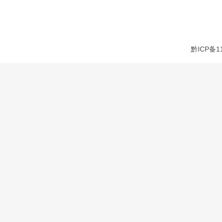
黔ICP备1