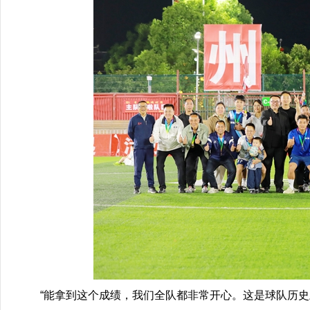
“能拿到这个成绩，我们全队都非常开心。这是球队历史