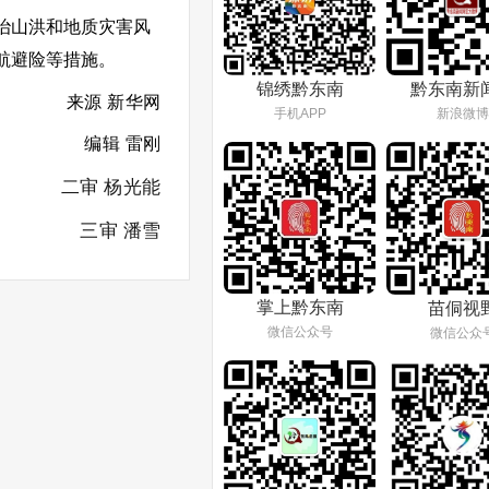
治山洪和地质灾害风
航避险等措施。
锦绣黔东南
黔东南新
来源 新华网
手机APP
新浪微博
编辑 雷刚
二审 杨光能
三审 潘雪
掌上黔东南
苗侗视
微信公众号
微信公众