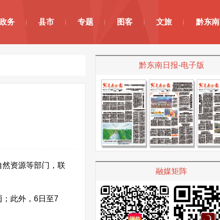
政务
县市
专题
图客
文旅
黔东南
黔东南日报-电子版
自然资源等部门，联
融媒矩阵
；此外，6日至7