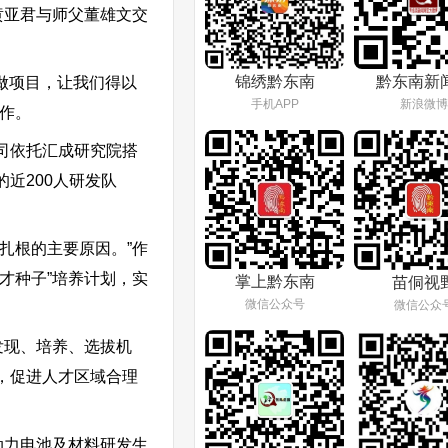
黄亚君与师父董雄文交
锦绣黔东南
黔东南新
做项目，让我们得以
手机APP
新浪微博
作。
司依托汇成研究院搭
近200人研发队
扎根的主要原因。”作
才种子”培养计划，实
掌上黔东南
苗侗视
微信公众号
微信公众
发现、培养、选拔机
，促进人才区域合理
动力电池及材料研发生