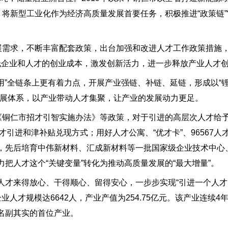
将新型工业化作为经济高质量发展首要任务，积极推进“政策链”“产
发展需求，不断丰富配套政策，出台加强和改进人才工作政策措施
降低企业和人才的创业成本，激发创新活力，进一步释放产业人才
管用”全链条上更有着力点，开展产业强链、补链、延链，形成以“
发展体系，以产业带动人才集聚，让产业的发展动力更足。
《铜仁市招才引智实施办法》等政策，对于引进的高层次人才给予3
人才引进和津补贴兑现方式；用好人才公寓、“优才卡”、96567
，先后培育中伟新材料、汇成新材料等一批国家级企业技术中心
把人才这个“关键变量”转化为推动高质量发展的“最大增量”。
人才来得放心、干得顺心、留得安心，一步步实现“引进一个人
人才规模达6642人，产业产值为254.75亿元。该产业连续4年
名副其实的首位产业。