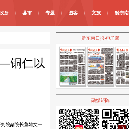
政务
县市
专题
图客
文旅
黔东南
黔东南日报-电子版
——铜仁以
融媒矩阵
研究院副院长董雄文一