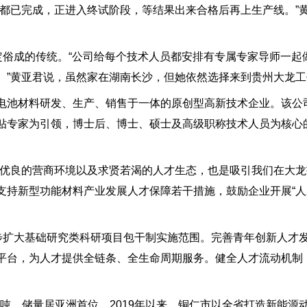
试都已完成，正进入终试阶段，等结果出来合格后再上生产线。”
定俗成的传统。“公司给每个技术人员都安排有专属专家导师一起
。”黄亚君说，虽然家在湖南长沙，但她依然选择来到贵州大龙工
电池材料研发、生产、销售于一体的原创型高新技术企业。该公
贴专家为引领，博士后、博士、硕士及高级职称技术人员为核心的
仁优良的营商环境以及求贤若渴的人才生态，也是吸引我们在大龙
支持新型功能材料产业发展人才保障若干措施，鼓励企业开展“人
逐步扩大基础研究类科研项目包干制实施范围。完善青年创新人才
平台，为人才提供全链条、全生命周期服务。健全人才流动机制
亿吨，储量居亚洲首位。2019年以来，铜仁市以全省打造新能源