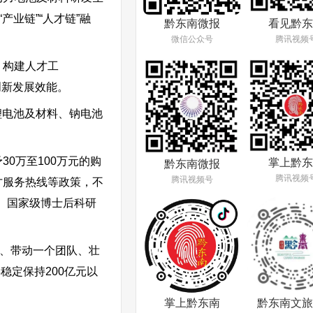
业链”“人才链”融
看见黔东
黔东南微报
腾讯视频
微信公众号
，构建人才工
创新发展效能。
锂电池及材料、钠电池
0万至100万元的购
掌上黔东
黔东南微报
腾讯视频
腾讯视频号
人才服务热线等政策，不
、国家级博士后科研
才、带动一个团队、壮
稳定保持200亿元以
掌上黔东南
黔东南文旅