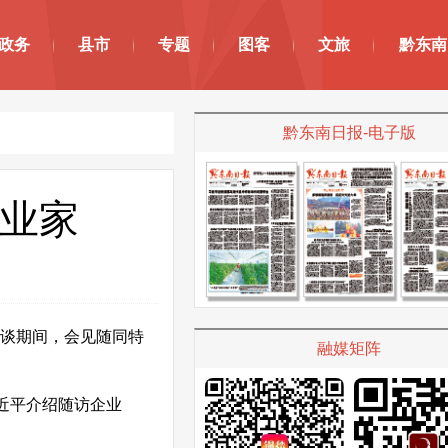
政务
县市
专题
图客
文旅
黔东南
黔东南日报-电子版
业家
会谈期间，会见随同特
融媒矩阵
近平介绍随访企业