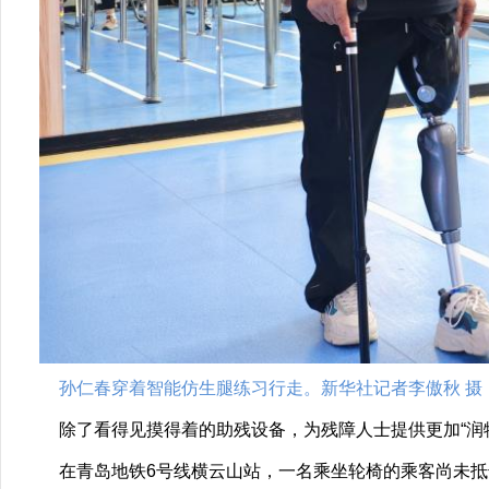
孙仁春穿着智能仿生腿练习行走。新华社记者李傲秋 摄
除了看得见摸得着的助残设备，为残障人士提供更加“润物细
在青岛地铁6号线横云山站，一名乘坐轮椅的乘客尚未抵