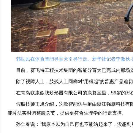
韩世民在体验智能导盲犬引导行走。新华社记者李傲秋 
目前，赛飞特工程技术集团的智能导盲犬已完成内部场景
除了视障人士，肢残人士同样对“用得起”的普惠产品迫切
在青岛联康假肢矫形器有限公司的康复室里，59岁的孙
假肢技师王旭介绍，这款智能仿生腿由浙江强脑科技有限
能算法实时调整膝关节，提供更符合生理学的行走支撑。
孙仁春说：“我原本以为自己再也不能站起来了，没想到穿