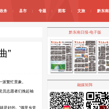
政务
县市
专题
图客
文旅
黔东南
黔东南日报-电子版
曲”
一派繁忙景象。
融媒矩阵
党员志愿者们挽起袖
就是好的。”偶里乡党