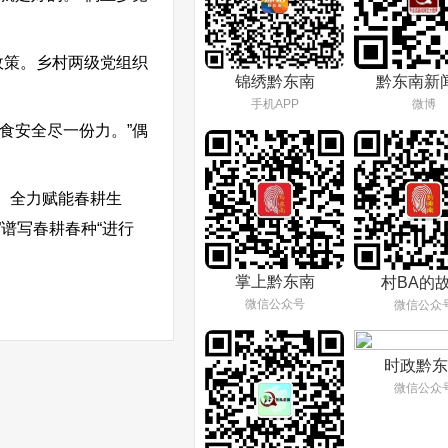
政策。乡村两级党组织
锦绣黔东南
黔东南新
手机APP
微博
食安全尽一份力。”偶
。全力赋能春耕生
”谱写春耕春种“进行
掌上黔东南
村BA的
微信公众号
微信公众
时政黔东
微信公众