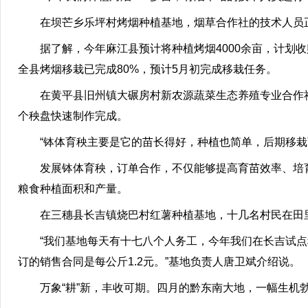
在坝芒乡乐坪村烤烟种植基地，烟草合作社的技术人员正
据了解，今年麻江县预计将种植烤烟4000余亩，计划收购
全县烤烟移栽已完成80%，预计5月初完成移栽任务。
在黄平县旧州镇大碾房村新农源蔬菜生态养殖专业合作社
个秧盘快速制作完成。
“钵体育秧主要是它的苗长得好，种植也简单，后期移栽可
发展钵体育秧，订单合作，不仅能够提高育苗效率、培育
粮食种植面积和产量。
在三穗县长吉镇烧巴村红薯种植基地，十几名村民在田里
“我们基地每天有十七八个人务工，今年我们在长吉试点种了
订的销售合同是每公斤1.2元。”基地负责人唐卫斌介绍说。
万象“耕”新，丰收可期。四月的黔东南大地，一幅生机