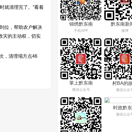
时就清理完了。”看着
锦绣黔东南
黔东南新
岗到位，帮助农户解决
手机APP
微博
救灾的主动权，切实
次，清理塌方点46
掌上黔东南
村BA的
微信公众号
微信公众
时政黔东
微信公众