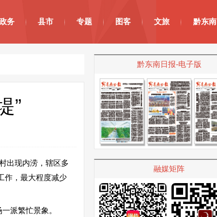
政务
县市
专题
图客
文旅
黔东南
黔东南日报-电子版
堤”
村出现内涝，辖区多
融媒矩阵
工作，最大程度减少
场一派繁忙景象。