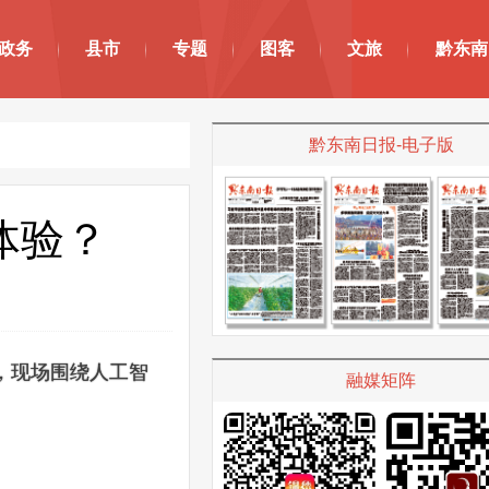
政务
县市
专题
图客
文旅
黔东南
黔东南日报-电子版
体验？
，现场
围绕人工智
融媒矩阵