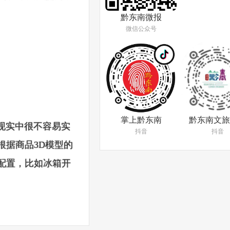
黔东南微报
微信公众号
掌上黔东南
黔东南文旅
现实中很不容易实
抖音
抖音
能根据商品3D模型的
配置，比如冰箱开