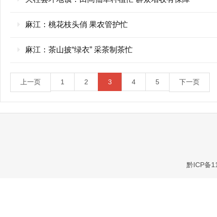
麻江：桃花枝头俏 果农管护忙
麻江：茶山披“绿衣” 采茶制茶忙
上一页
1
2
3
4
5
下一页
黔ICP备1