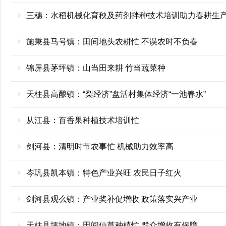
三穗：水稻机械化育秧及药剂拌种技术培训助力春耕生
施秉县马号镇：田间地头农耕忙 不误农时不负春
锦屏县茅坪镇：山当田来耕 竹当蔬菜种
天柱县高酿镇：“梨经济”盘活村集体经济“一池春水”
从江县：百香果种植技术培训忙
剑河县：清明时节农事忙 机械助力效率高
岑巩县凯本镇：特色产业兴旺 农民日子红火
剑河县观么镇：产业奖补促增收 政策落实兴产业
天柱县坪地镇：田间仙草种植忙 群众增收有保障