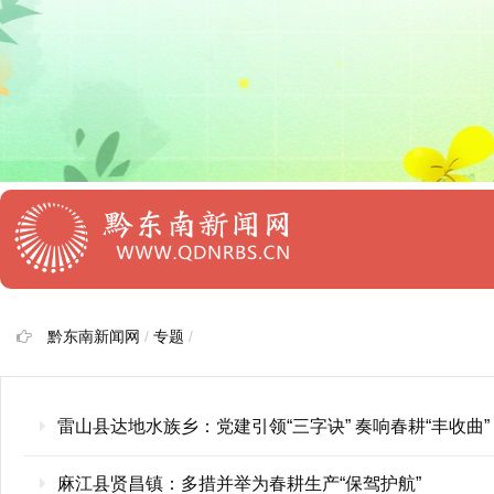
黔东南新闻网
/
专题
/
雷山县达地水族乡：党建引领“三字诀” 奏响春耕“丰收曲”
麻江县贤昌镇：多措并举为春耕生产“保驾护航”