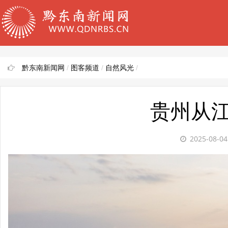
黔东南新闻网
/
图客频道
/
自然风光
/
贵州从
2025-08-0