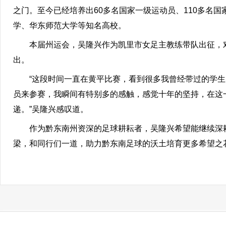
之门。至今已经培养出60多名国家一级运动员、110多名
学、华东师范大学等知名高校。
本届州运会，吴隆兴作为凯里市女足主教练带队出征，对
出。
“这段时间一直在黄平比赛，看到很多我曾经带过的学生
员来参赛，我瞬间有特别多的感触，感觉十年的坚持，在这
递。”吴隆兴感叹道。
作为黔东南州资深的足球耕耘者，吴隆兴希望能继续深耕
梁，和同行们一道，助力黔东南足球的沃土培育更多希望之