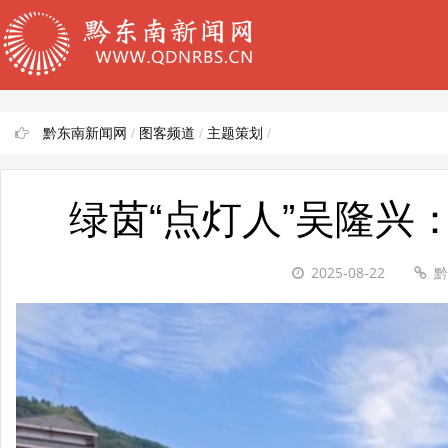
黔东南新闻网
/
图客频道
/
主题策划
/
绿茵“点灯人”吴隆兴
2025-08-22
黔