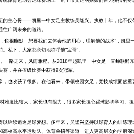
统体育运动会足球赛场上，凯里市女足的姑娘们奋力拼搏的身
的主心骨——凯里一中女足主教练吴隆兴。执教十年，他不仅
通往广阔未来的道路。
也很幽默，想要我们去体会他的用心，理解他的战术”，凯里
。私下，大家都亲切地称呼他"宝哥"。
，一路走来，风雨兼程。从2018年起凯里一中女足一直蝉联黔
决赛，并在省级比赛中获得9次冠军。
，也收获了很多。在他看来，带领校园女足，竞技成绩固然重
。
材难度比较大，家长也有阻力，很多家长担心踢球影响学习、担
以继续追逐足球梦想。多年来，吴隆兴坚持以球育人的训练理
和高校高水平运动队、体育单招等渠道，进入更高层次的学府深造