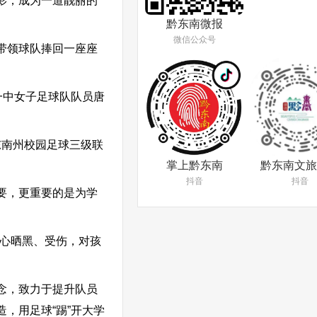
影，成为一道靓丽的
黔东南微报
微信公众号
带领球队捧回一座座
一中女子足球队队员唐
东南州校园足球三级联
掌上黔东南
黔东南文旅
抖音
抖音
要，更重要的是为学
心晒黑、受伤，对孩
念，致力于提升队员
，用足球“踢”开大学