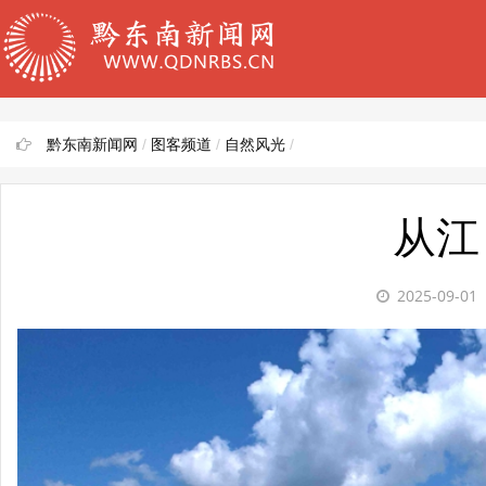
黔东南新闻网
/
图客频道
/
自然风光
/
从江
2025-09-01