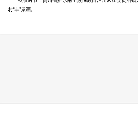
秋收时节，贵州省黔东南苗族侗族自治州从江县贯洞镇龙
村“丰”景画。