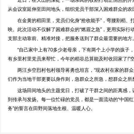
近日，在大山的深处，一场亲民的收割行动正悄然的开展着
从会议室延伸至田间地头，组织党员干部深入困难群众的农
在金黄的稻田里，党员们化身“抢收能手”，弯腰割稻、打
映。此次活动不仅解了困难群众的“燃眉之急”，更用实际
支部主动靠前、精准对接，把服务送到了群众最需要的地方
“自己家中上有70多少老母亲，下有两个上小学的孩子，
有乡里村里党员来帮忙，今年的稻谷总算能及时收回家了!”
两汪乡空烈村包村领导蒋勇也坦言，“现农村在家的群众
们作为当地干部更要以身作则，急群众之所急，想群众之所
这场田间地头的主题党日，打破了干群之间的距离感，让群
到传承与发扬。每一位忙碌的党员，都是一面流动的“中国红
务”的誓言在田野间落地生根、温暖人心。