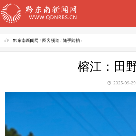
黔东南新闻网
/
图客频道
/
随手随拍
/
榕江：田
2025-09-2