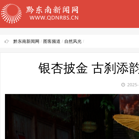
黔东南新闻网
/
图客频道
/
自然风光
/
银杏披金 古刹添
2025-