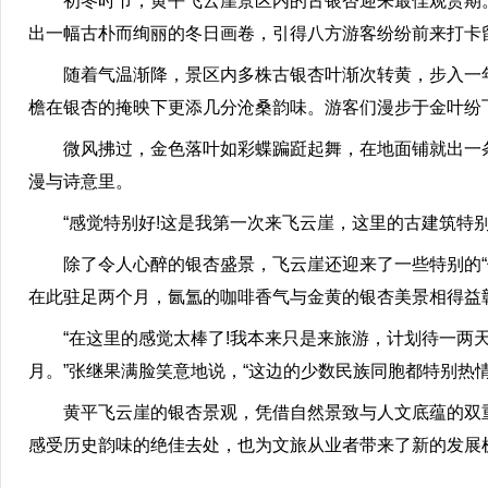
初冬时节，黄平飞云崖景区内的古银杏迎来最佳观赏期。
出一幅古朴而绚丽的冬日画卷，引得八方游客纷纷前来打卡
随着气温渐降，景区内多株古银杏叶渐次转黄，步入一年
檐在银杏的掩映下更添几分沧桑韵味。游客们漫步于金叶纷
微风拂过，金色落叶如彩蝶蹁跹起舞，在地面铺就出一条柔
漫与诗意里。
“感觉特别好!这是我第一次来飞云崖，这里的古建筑特别
除了令人心醉的银杏盛景，飞云崖还迎来了一些特别的“停
在此驻足两个月，氤氲的咖啡香气与金黄的银杏美景相得益
“在这里的感觉太棒了!我本来只是来旅游，计划待一两天
月。”张继果满脸笑意地说，“这边的少数民族同胞都特别热
黄平飞云崖的银杏景观，凭借自然景致与人文底蕴的双重
感受历史韵味的绝佳去处，也为文旅从业者带来了新的发展