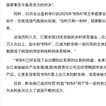
届赛事至今最具张力的对决”。
同样，10月在台盘村举行的2025年“村BA”球王争霸
命中，也将现场气氛推向高潮。“当时只剩一秒钟，我果断出
表。
这场历时八天、汇聚全国19支劲旅的乡村体育盛会，仅总
万人次以上。如今的“村BA”，已成为黔东南一张闪亮的文
都展现了精湛的球技和纯粹的体育精神。”
“‘村BA’已经实现了从出圈到出彩再到出新的跨越，未来
台江体旅融合产业发展(集团)有限责任公司总经理陶国华表示，
产品，让更多游客因‘村BA’爱上台江来到黔东南，深度体
目前，黔东南已成功培育“村超”“村BA”“村T”等一批特色
为乡村振兴注入了源源不断的活力。