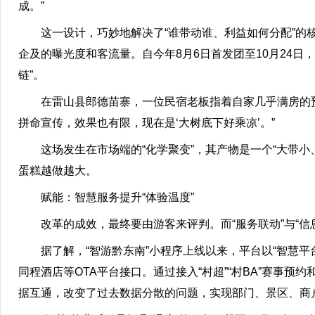
成。”
这一设计，巧妙地解决了“谁带动谁、利益如何分配”的核
企及的曝光度和客流量。自今年8月6日首发团至10月24日
链”。
在雷山县郎德苗寨，一位民宿老板指着自家几乎满房的预
拼命宣传，效果也有限，现在是‘大树底下好乘凉’。”
这场发生在市场端的“化学聚变”，其产物是一个“大带小、
蛋糕越做越大。
赋能：智慧服务提升“体验温度”
改革的成效，最终要由游客来评判。而“服务联动”与“信
据了解，“智游黔东南”小程序上线以来，平台以“智慧平
同程酒店等OTA平台接口。通过接入“村超”“村BA”赛事预
据互通，改变了过去数据分散的问题，实现部门、景区、商