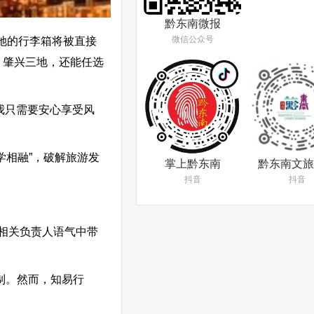
黔东南微报
微信公众号
她的行李箱将被直接
、肇兴三地，还能任选
我只需要安心享受风
相融”，破解旅游发
掌上黔东南
黔东南文旅
抖音
抖音
相关负责人语气中带
制。然而，知易行