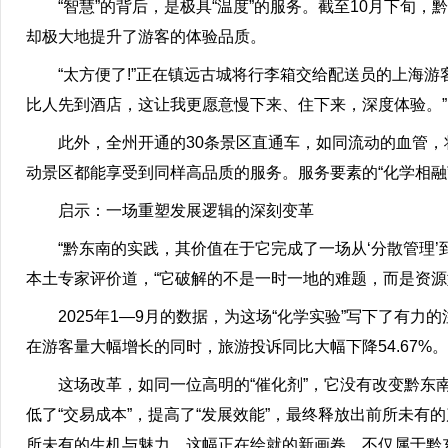
“智慧”的背后，是极具“温度”的服务。截至10月下旬，
却极大地提升了游客的体验品质。
“太方便了!”正在镇远古城将行李箱交给配送员的上海游
比人先到酒店，这让我更愿意慢下来、住下来，深度体验。”
此外，全州开通的30条景区直通车，如同流动的血管，将
动景区都能享受到同样高品质的服务。服务要素的“化学相融
启示：一场重塑发展逻辑的深刻变革
“黔东南的实践，其价值在于它完成了一场从‘分散管理’到‘
本土专家评价道，“它破解的不是一时一地的难题，而是资源
2025年1—9月的数据，为这场“化学实验”写下了有力的注
在游客量大幅增长的同时，旅游投诉同比大幅下降54.67%。
这场改革，如同一位高明的“催化剂”，它没有改变黔东南
低了“交易成本”，提高了“发展效能”，最终释放出前所未有
所未有的生机与魅力。这幅正在绘就的新画卷，不仅属于黔