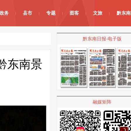
政务
县市
专题
图客
文旅
黔东南
黔东南日报-电子版
｜黔东南景
融媒矩阵