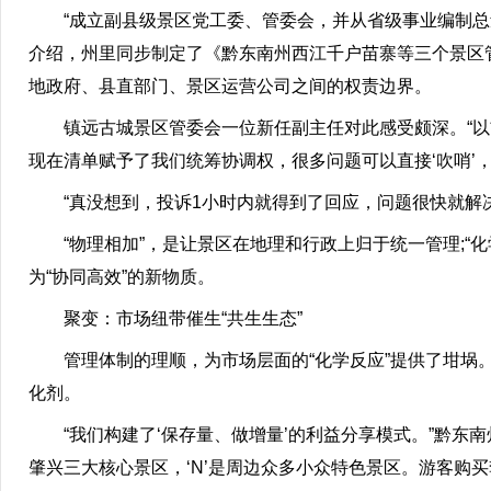
“成立副县级景区党工委、管委会，并从省级事业编制总量中
介绍，州里同步制定了《黔东南州西江千户苗寨等三个景区
地政府、县直部门、景区运营公司之间的权责边界。
镇远古城景区管委会一位新任副主任对此感受颇深。“以
现在清单赋予了我们统筹协调权，很多问题可以直接‘吹哨’，
“真没想到，投诉1小时内就得到了回应，问题很快就解决
“物理相加”，是让景区在地理和行政上归于统一管理;“
为“协同高效”的新物质。
聚变：市场纽带催生“共生生态”
管理体制的理顺，为市场层面的“化学反应”提供了坩埚。
化剂。
“我们构建了‘保存量、做增量’的利益分享模式。”黔东南州
肇兴三大核心景区，‘N’是周边众多小众特色景区。游客购买