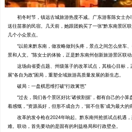
初冬时节，镇远古城旅游热度不减。广东游客陈女士办理
送往苗寨的民宿。几天前，她跟团购买了一张“黔东南景区
几个小众景点。
“以前来黔东南，做攻略做到头疼，景点之间怎么坐车、行
景和人文。”陈女士的体验，正是黔东南州创新旅游景区联
这场由省委点题、州级落子的改革试点，其核心目标，正是
展“各自为政”困局，重塑全域旅游高质量发展的新生态。
破局：一盘棋思维打破“行政篱笆”
“过去，我们各个景区好比‘诸侯割据’，都有自己的小算
着感慨，“资源虽好，但形不成合力，‘留不住客’成为最大的
改革的发令枪在2024年响起。黔东南州抢抓试点机遇，
难。联动，首先要动的是固有的利益格局和行政壁垒。