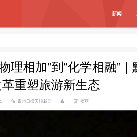
新闻
物理相加”到“化学相融”
改革重塑旅游新生态
25
贵州日报天眼新闻
侯丽