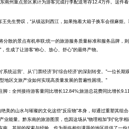
黔东南州重点景区累计为游客完成行李配送寄存12.4万件。这件
客王先生赞叹，“从镇远到西江，如果拖着大箱子换车会很麻烦。
分散的景点有机串联;统一的旅游服务质量标准和服务品牌，则
”，生成了让游客“称心、放心、舒心”的最终产物。
系统运营’、从‘门票经济’到‘综合经济’的深刻转变。”一位长
型地区文旅产业如何实现高质量发展的普遍性困境。”
脚：全州接待游客量同比增长12.84%;旅游总花费同比增长9.
绝美的山水与璀璨的文化这些“反应物”本身，却通过重塑其组合
的产业能量。黔东南的旅游图景，也因这场从“物理相加”到“化学相
东南，其间的探索与经验，也为面临相似课题的地区提供了一份