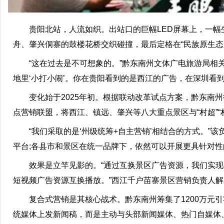
贵阳北站，人流如织。出站口的巨幅LED屏幕上，一幅
舟、肇兴侗寨的鼓楼花桥交织碰撞，最后定格在“民族原生态
“这在过去是不可想象的。”黔东南州文体广电旅游局相关
地里‘小打小闹’。你在贵阳看到的是西江的广告，在深圳看
变化始于2025年初。根据联动改革试点方案，黔东南州彻
点营销联盟，将西江、镇远、肇兴等八大重点景区与“村超”“村
“我们采取的是‘州级统筹+自主营销’相结合的方式。”该
平台;各县市和景区在统一品牌下，依然可以开展更具针对性
效果是立竿见影的。“通过互换景区广告资源，我们实现与
短视频广告资源互换播放。”西江千户苗寨景区营销负责人解
复合式营销是其核心战术。黔东南州筹集了1200万元引客
统媒体上发新闻稿，而是主动与头部新闻媒体、热门自媒体、