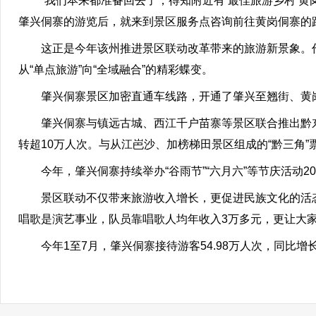
“我们本来都准备回去了，得知附近有‘最佳旅游乡村’黄岗
肇兴侗寨的游览后，就来到景区服务点咨询前往黄岗侗寨的
这正是今年该州推进景区联动改革带来的旅游新景象。作为
从“单点旅游”向“全域融合”的精彩蝶变。
肇兴侗寨景区加密直通车线路，开通了肇兴至翘街、黄岗
肇兴侗寨与镇远古城、西江千户苗寨等景区联合推出黔东
转超10万人次。与从江岜沙、加榜梯田景区组成的“黔三角”
今年，肇兴侗寨持续举办“谷雨节”“六月六”等节庆活动2
景区联动不仅带来旅游收入增长，更促进民族文化的活态
唱歌是演艺事业，队员靠唱歌人均年收入3万多元，更让大
今年1至7月，肇兴侗寨接待游客54.98万人次，同比增长35