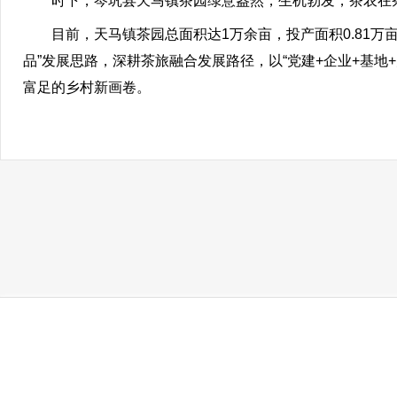
时下，岑巩县天马镇茶园绿意盎然，生机勃发，茶农在茶
目前，天马镇茶园总面积达1万余亩，投产面积0.81万亩
品”发展思路，深耕茶旅融合发展路径，以“党建+企业+基
富足的乡村新画卷。