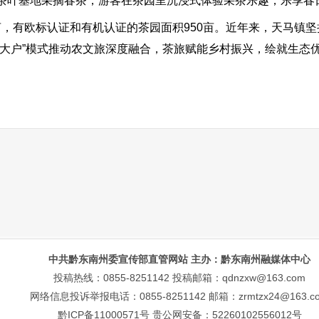
叶基地采摘春茶，游客在茶园里沉浸式体验采茶乐趣，乐享春
，有欧标认证和有机认证的茶园面积950亩。近年来，天马镇坚
地+大户”模式推动农文旅深度融合，茶旅赋能乡村振兴，绘就生态
中共黔东南州委宣传部直管网站 主办：黔东南州融媒体中心
投稿热线：0855-8251142 投稿邮箱：qdnzxw@163.com
网络信息投诉举报电话：0855-8251142 邮箱：zrmtzx24@163.c
黔ICP备11000571号
贵公网安备：52260102556012号