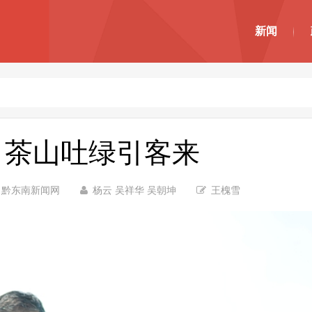
新闻
：茶山吐绿引客来
黔东南新闻网
杨云 吴祥华 吴朝坤
王槐雪