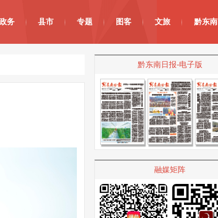
政务
县市
专题
图客
文旅
黔东南
黔东南日报-电子版
融媒矩阵