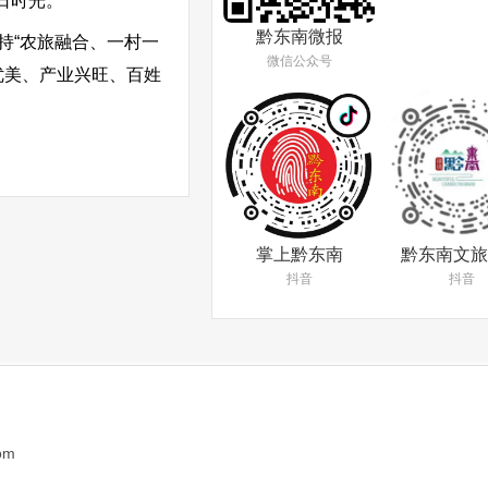
日时光。
黔东南微报
持“农旅融合、一村一
微信公众号
优美、产业兴旺、百姓
掌上黔东南
黔东南文旅
抖音
抖音
om