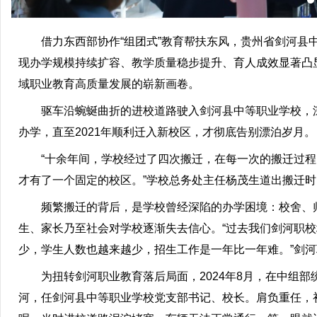
借力东西部协作“组团式”教育帮扶东风，贵州省剑河县中
现办学规模持续扩容、教学质量稳步提升、育人成效显著凸
域职业教育高质量发展的崭新画卷。
驱车沿蜿蜒曲折的进校道路驶入剑河县中等职业学校，深深
办学，直至2021年顺利迁入新校区，才彻底告别漂泊岁月。
“十余年间，学校经过了四次搬迁，在每一次的搬迁过程当
才有了一个固定的校区。”学校总务处主任杨茂生道出搬迁
频繁搬迁的背后，是学校曾经深陷的办学困境：校舍、师
生、家长乃至社会对学校逐渐失去信心。“过去我们剑河职
少，学生人数也越来越少，招生工作是一年比一年难。”剑
为扭转剑河职业教育落后局面，2024年8月，在中组部统
河，任剑河县中等职业学校党支部书记、校长。肩负重任，