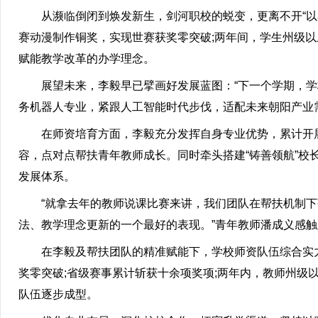
从濒临倒闭到焕发新生，剑河职校的蜕变，更离不开“以赛
赛动漫制作铜奖，实现世赛获奖零突破;两年间，学生州级以
赋能教学改革的办学理念。
展望未来，李毅早已擘画好发展蓝图：“下一个学期，学校
务机器人专业，紧跟人工智能时代步伐，适配未来朝阳产业
在师资培育方面，李毅充分发挥自身专业优势，累计开展
容，点对点帮扶青年教师成长。同时牵头搭建“铸善领航”校
发展体系。
“就拿去年的教师说课比赛来讲，我们团队在帮扶机制下
法、教学理念更新的一个最好的表现。”青年教师潘成义感
在李毅及帮扶团队的精准赋能下，学校师资队伍综合实力实
奖零突破;省级赛事累计斩获十余项奖项;两年内，教师州级
队伍逐步成型。