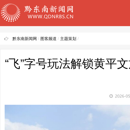
黔东南新闻网
/
图客频道
/
主题策划
/
“飞”字号玩法解锁黄平
2026-0