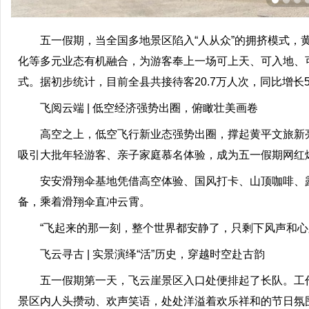
五一假期，当全国多地景区陷入“人从众”的拥挤模式，黄
化等多元业态有机融合，为游客奉上一场可上天、可入地、
式。据初步统计，目前全县共接待客20.7万人次，同比增长
飞阅云端 | 低空经济强势出圈，俯瞰壮美画卷
高空之上，低空飞行新业态强势出圈，撑起黄平文旅新亮
吸引大批年轻游客、亲子家庭慕名体验，成为五一假期网红爆
安安滑翔伞基地凭借高空体验、国风打卡、山顶咖啡、露营
备，乘着滑翔伞直冲云霄。
“飞起来的那一刻，整个世界都安静了，只剩下风声和心跳
飞云寻古 | 实景演绎“活”历史，穿越时空赴古韵
五一假期第一天，飞云崖景区入口处便排起了长队。工作
景区内人头攒动、欢声笑语，处处洋溢着欢乐祥和的节日氛