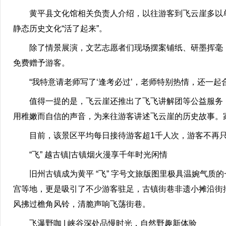
黄平县文化馆相关负责人介绍，以往游客到飞云崖多以单
静态历史文化“活了起来”。
除了情景展演，文艺志愿者们现场摆案铺纸、研墨挥毫，
免费赠予游客。
“我特意请老师写了‘逢考必过’，老师特别热情，还一起
值得一提的是，飞云崖还推出了飞飞讲解团等公益服务，
用稚嫩而自信的声音，为来往游客讲述飞云崖的历史故事。家
目前，该景区平均每日接待游客超1千人次，游客不再只
“飞” 越古镇|古镇烟火漫享千年时光闲情
旧州古镇成为黄平 “飞” 字号文旅版图里极具温婉气质的
宫等地，更是吸引了不少游客驻足，古镇街巷非遗小摊沿街
风拂过檐角风铃，清脆声响飞荡街巷。
飞瀑野咖 | 峡谷深处品慢时光，自然野趣新体验