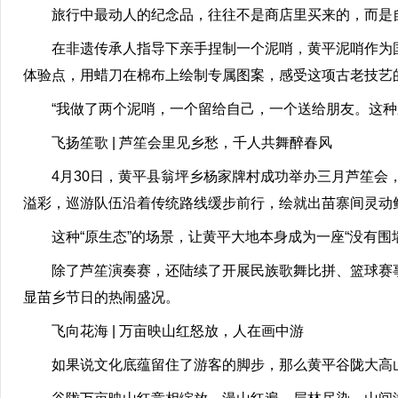
旅行中最动人的纪念品，往往不是商店里买来的，而是自
在非遗传承人指导下亲手捏制一个泥哨，黄平泥哨作为国
体验点，用蜡刀在棉布上绘制专属图案，感受这项古老技艺
“我做了两个泥哨，一个留给自己，一个送给朋友。这种亲
飞扬笙歌 | 芦笙会里见乡愁，千人共舞醉春风
4月30日，黄平县翁坪乡杨家牌村成功举办三月芦笙会，
溢彩，巡游队伍沿着传统路线缓步前行，绘就出苗寨间灵动
这种“原生态”的场景，让黄平大地本身成为一座“没有围
除了芦笙演奏赛，还陆续了开展民族歌舞比拼、篮球赛事
显苗乡节日的热闹盛况。
飞向花海 | 万亩映山红怒放，人在画中游
如果说文化底蕴留住了游客的脚步，那么黄平谷陇大高山