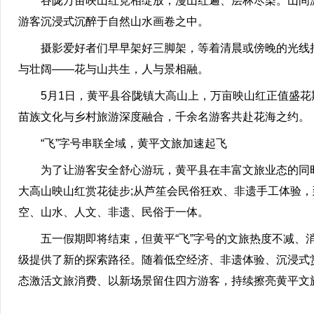
谷陇万亩映山红竞相绽放，漫山红遍、层林尽染。山间游
游客沉浸式沉醉于自然山水画卷之中。
摄影爱好者们早早架好三脚架，等着清晨或傍晚的光线把
与壮阔——花与山共生，人与景相融。
5月1日，黄平县谷陇镇大高山上，万亩映山红正值盛花
苗族文化与乡村旅游深度融合，千余名游客共赴花海之约。
“飞”字号串联全域，黄平文旅加速起飞
为了让游客安全舒心游玩，黄平县在丰富文旅业态的同时
大高山映山红赏花徒步;从芦笙会民俗狂欢、非遗手工体验，
空、山水、人文、非遗、民俗于一体。
五一假期即将结束，但黄平“飞”字号的文旅热度不减、消
级提供了新的探索路径。随着低空经济、非遗体验、沉浸式赏
态激活文旅消费、以新场景留住四方游客，持续擦亮黄平文