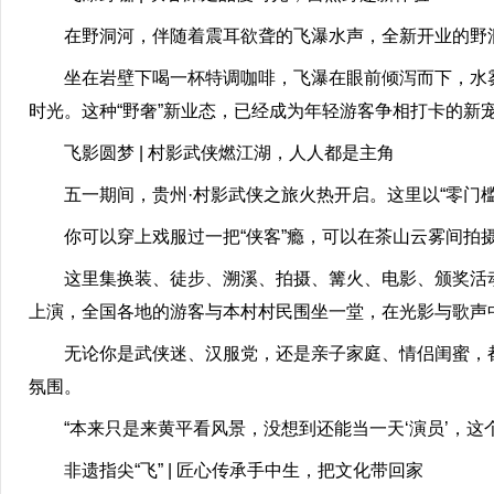
在野洞河，伴随着震耳欲聋的飞瀑水声，全新开业的野洞
坐在岩壁下喝一杯特调咖啡，飞瀑在眼前倾泻而下，水雾
时光。这种“野奢”新业态，已经成为年轻游客争相打卡的新
飞影圆梦 | 村影武侠燃江湖，人人都是主角
五一期间，贵州·村影武侠之旅火热开启。这里以“零门槛
你可以穿上戏服过一把“侠客”瘾，可以在茶山云雾间拍摄
这里集换装、徒步、溯溪、拍摄、篝火、电影、颁奖活动
上演，全国各地的游客与本村村民围坐一堂，在光影与歌声
无论你是武侠迷、汉服党，还是亲子家庭、情侣闺蜜，都能在
氛围。
“本来只是来黄平看风景，没想到还能当一天‘演员’，这个
非遗指尖“飞” | 匠心传承手中生，把文化带回家