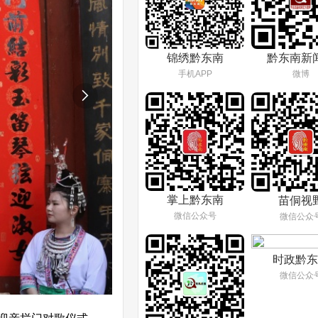
锦绣黔东南
黔东南新
手机APP
微博

掌上黔东南
苗侗视
微信公众号
微信公众
时政黔东
微信公众