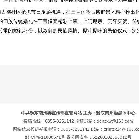
三宝侗寨古榕群景区，侗族同胞在传统婚俗实景展示活动中举行
古榕社区抢抓节日旅游机遇，在三宝侗寨古榕群景区精心推出
的侗族传统婚礼在三宝侗寨精彩上演，上门迎亲、宾客庆贺、传
传承的婚礼习俗，以浓郁的民族风情、原汁原味的民俗仪式，沉
中共黔东南州委宣传部直管网站 主办：黔东南州融媒体中心
投稿热线：0855-8251142 投稿邮箱：qdnzxw@163.com
网络信息投诉举报电话：0855-8251142 邮箱：zrmtzx24@163.c
黔ICP备11000571号
贵公网安备：52260102556012号