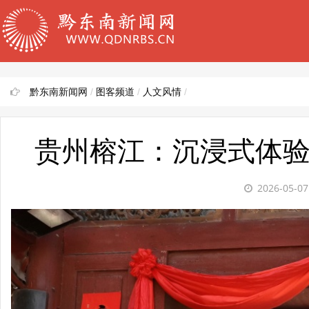
黔东南新闻网
/
图客频道
/
人文风情
/
贵州榕江：沉浸式体验
2026-05-0