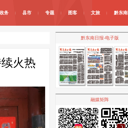
政务
县市
专题
图客
文旅
黔东南
黔东南日报-电子版
持续火热
融媒矩阵