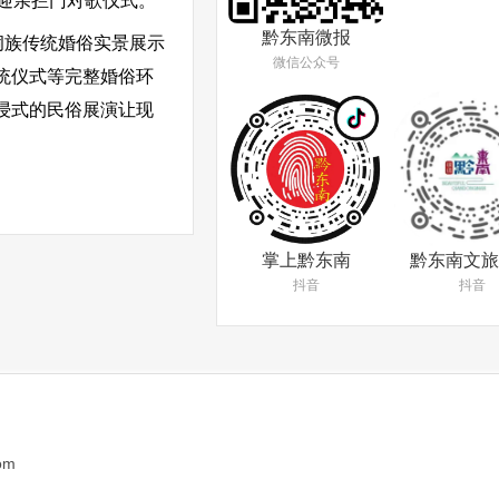
迎亲拦门对歌仪式。
黔东南微报
侗族传统婚俗实景展示
微信公众号
统仪式等完整婚俗环
浸式的民俗展演让现
掌上黔东南
黔东南文旅
抖音
抖音
om