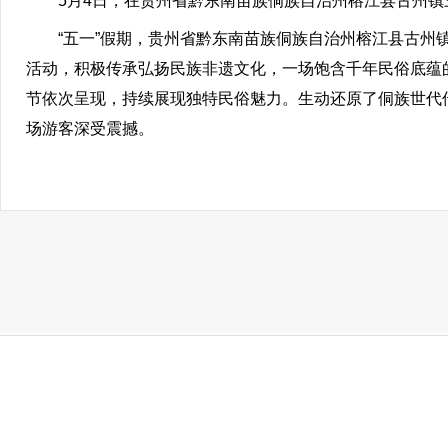
5月4日，在贵州省黔东南苗族侗族自治州榕江县古州镇
“五一”假期，贵州省黔东南苗族侗族自治州榕江县古州镇
活动，积极传承弘扬民族非遗文化，一场饱含千年民俗底蕴
节依次呈现，持续展现独特民俗魅力。生动还原了侗族世代
场游客深受震撼。