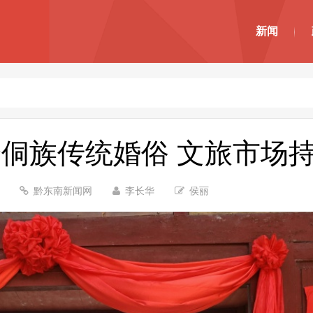
新闻
侗族传统婚俗 文旅市场
7
黔东南新闻网
李长华
侯丽