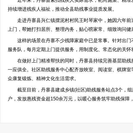
近年来，丹寨县紧扣残疾人实际需求，靶向施策、精准发
持续增进残疾人福祉，推动全县助残事业提质发展。
走进丹寨县兴仁镇摆泥村村民王时琴家中，她因六年前遭
上门，帮她打扫居所、整理内务，贴心唠家常、细致询问健
这样的场景在丹寨不少残障家庭中已是常事。针对出门不
服务队，每月定期上门提供服务，用制度化、常态化的关怀
在做好上门精准帮扶的同时，丹寨县持续完善基层助残服
一应俱全。社区助残服务中心配齐放映室、阅读室、棋牌室
众康复锻炼、精神文化生活需求。
截至目前，丹寨县建成乡镇(社区)助残服务站点3个，组建
户，发放惠残资金超150余万元，以暖心服务筑牢助残保障