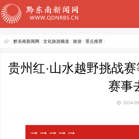
黔东南新闻网
/
文化旅游频道
/
旅游
/
景点推荐
/
贵州红·山水越野挑战赛等
赛事
2024-0