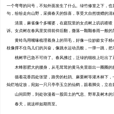
一个弯弯的问号，不知外面发生了什么。绿竹修篁之下，也
句，纷纷走向山野，采摘春天的惊喜，享受大自然馈赠的清
清晨，麻雀像个多嘴婆，在庭院里的女贞树上叽叽喳喳，
诉。女贞树在春风里笑得前仰后翻，撒落一颗颗春雨一般的
黄铃鸟用嘴喙梳理着身上的羽毛，好像一位妙龄女子精心
枝像撑不住鸟儿们的兴奋，像跳水运动员般，一弹一跳，把
桃树早已急不可待了。春风拂过，泛绿的细枝上吐出了豆
木蜂那肥大的腰身，从毛茸茸的黄马夹里鼓出一圈圈的腰
循着花香四处张望，路旁的杜鹃、麻栗树等灌木林下，一
灿烂地绽放，宛如一只只亭亭玉立的仙鹤，踮着脚尖，立在
山间田野，到处弥漫着一股田土的气息、野草及树木的
春天，就这样如期而至。