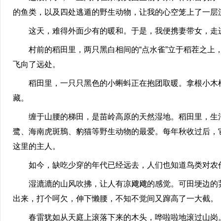
的鱼类，以及四处逃遁的野生动物，让我的心空笼上了一层
这天，难得外面少有的暖和。于是，我便携妻带女，走
村前的稻田里，两只黑白相间的“点水雀”立于稻茬之上，
飞向了远处。
稻田里，一只只黑色的小蝌蚪正在抱团取暖。拿根小木棍
藏。
缠于山腰的梯田，是苗岭高原的天然湿地。稻田里，生活
鹭、海南虎斑鳽、豹猫等野生动物的最爱。每年秋收过后，
这里的主人。
如今，缺吃少穿的年代已经远去，人们也知道鸟类对农作
湿漉漉的山风吹拂，让人有凉飕飕的感觉。可田埂边的荠
出来，打个呵欠，伸下懒腰，不知不觉间又蹿高了一大截。
春雷犹如从天庭上滚落下来的木头，哗啦啦地滚过山岗。