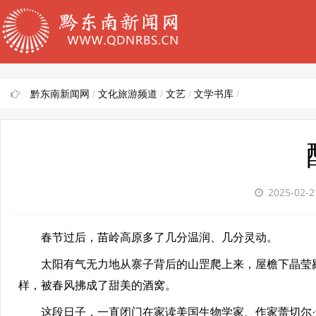
黔东南新闻网
/
文化旅游频道
/
文艺
/
文学书库
/
2025-02-
春节过后，苗岭高原多了几分温润、几分灵动。
太阳有气无力地从寨子背后的山罡爬上来，屋檐下晶莹剔
样，被春风拂成了甜美的酒窝。
这段日子，一直闭门在家读美国生物学家、作家蕾切尔·