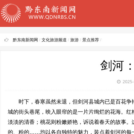
黔东南新闻网
/
文化旅游频道
/
旅游
/
景点推荐
/
剑河
2025-
时下，春寒虽然未退，但剑河县城内已是百花争
城的街头巷尾，映入眼帘的是一片片绚烂的花海。红
淡淡的清香；桃花则粉嫩娇艳，诉说着春天的故事。
的、粉的
……均
以各自独特的魅力，装点着剑河的每