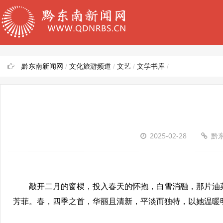
黔东南新闻网
/
文化旅游频道
/
文艺
/
文学书库
/
2025-02-28
黔
敲开二月的窗棂，投入春天的怀抱，白雪消融，那片油菜
芳菲。春，四季之首，华丽且清新，平淡而独特，以她温暖