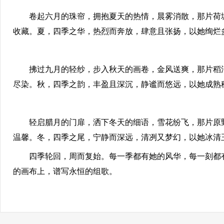
卷起六月的珠帘，拥抱夏天的热情，晨雾消散，那片荷塘
收藏。夏，四季之华，热烈而奔放，肆意且张扬，以她绚烂
拂过九月的轻纱，步入秋天的画卷，金风送爽，那片稻浪
尽染。秋，四季之韵，丰盈且深沉，静谧而悠远，以她成熟
轻启腊月的门扉，洒下冬天的细语，雪花纷飞，那片原野
温馨。冬，四季之尾，宁静而深远，清冽又梦幻，以她冰清
四季轮回，周而复始。每一季都有她的风华，每一刻都有
的画布上，谱写永恒的组歌。