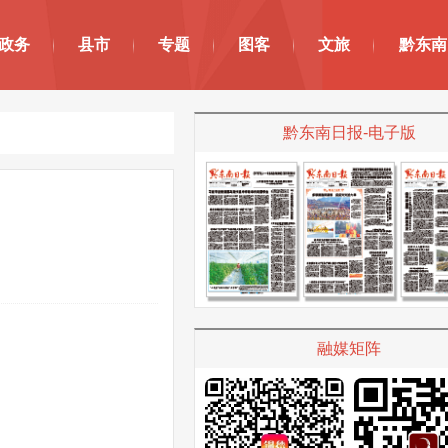
政务
县市
专题
图客
文旅
黔东南
黔东南日报-电子版
融媒矩阵