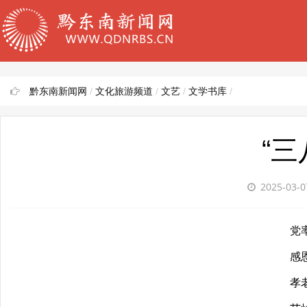
黔东南新闻网
/
文化旅游频道
/
文艺
/
文学书库
/
“
2025-03-
党率万
感恩奋
孝老护