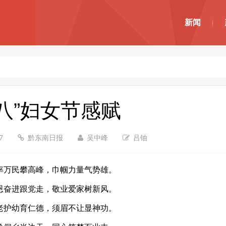
新闻
三八”妇女节感赋
07
黔东南日报
吴中峰
吕铀
民攀高峰，巾帼力量气势雄。
进跟党走，敬业爱家树新风。
幼育仁德，须眉不让显神功。