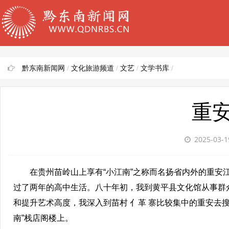
黔东南新闻网
/
文化旅游频道
/
文艺
/
文学书库
/
重
2025-03-
在贵州苗岭山上享有“小江南”之称而名扬省内外的重安江
过了两年的高中生活。八十年初，我到黄平县文化馆从事群
和提升艺术高度，我深入到苗村 亻革 寨比较集中的重安去
南”栈店阁楼上。