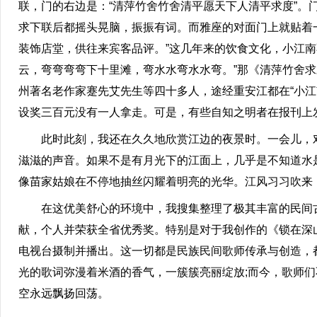
联，门的右边是：“清萍竹舍竹舍清平愿天下人清平求度”。
求下联后都摇头晃脑，振振有词。而雅座的对面门上就贴着一
装饰店堂，供往来宾客品评。”这几年来的饮食文化，小江
云，弯弯弯弯下十里滩，弯水水弯水水弯。”那《清萍竹舍求
州著名老作家蹇先艾先生等四十多人，途经重安江都在“小
设奖三百元没有一人拿走。可是，有些自知之明者在报刊上
此时此刻，我还在久久地欣赏江边的夜景时。一会儿，对
滋滋的声音。如果不是有月光下的江面上，几乎是不知道水
像苗家姑娘在不停地抽丝闪耀着明亮的光华。江风习习吹来
在这优美舒心的环境中，我搜集整理了极其丰富的民间古歌
献，个人并荣获全省优秀奖。特别是对于我创作的《锁在深
电视台摄制并播出。这一切都是民族民间歌师传承与创造，
光的歌词弥漫着米酒的香气，一簇簇亮丽绽放;而今，歌师
空永远飘扬回荡。