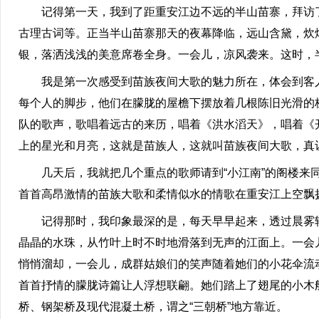
记得第一天，我到了距重安江边不远的半山苗寨，拜访了
古理古词等。正当半山苗寨那天的夜幕降临，远山含黛，炊
银，落洒浅浅的美意席卷全身。一会儿，凉风袭来。这时，
我是第一次感受到苗族夜间大歌的魅力所在，体会到客人
每个人的脚步，他们在朦胧的屋檐下摆放着几根陈旧光滑的
队的歌声，歌唱着远古的来历，唱着《洪水滔天》，唱着《
上的星光和月亮，这就是苗族人，这就叫苗族夜间大歌，真
几天后，我就把几个重点的歌师请到“小江南”的阁楼来同
首首高昂激情的苗族大歌和柔情似水的情歌在重安江上空飘
记得那时，我印象最深的是，每天早早起来，透过晨雾轻
晶晶的水珠，从竹叶上时不时地滑落到无声的江面上。一会
悄悄溜却，一会儿，成群姑娘们的笑声随着她们的小花伞流
首首抒情的朦胧诗篇让人浮想联翩。她们踏上了翅尾的小木
桥、钢架桥及现代混凝土桥，谓之“三朝桥”地方靠近。