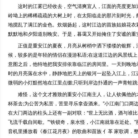
这时的江雾已经收去，空气清爽宜人，江面的亮度更加透
岭坳上的稀稀疏疏的大树上时，在太阳临走的那片刻时光，
地搅乱了满江的金色。炊烟扬起，这时江边的苗族姑娘花衣
默默地和夕阳道别晚安。于是，暮霭又开始掩住了安谧的重
正值是重安江的夏夜，月亮从树梢中洒下缕缕的银辉，江
候，较多的是年轻的情侣在漫游私语;在这道江边的风景线
意图之后，他特地把我安排依靠临江的房间里。一天到晚地
时的月亮落在水中，静静地把天上的银河一起坠入江上，江
微弱的小灯黯然地在江里点缀;只听到岸边扑通的一声青蛙
难怪，这个文才雅致的重安小江南主人，让人钦佩他的才
杯茶去;为公苦为私苦，苦里寻乐拿壶酒来。”小江南门口两
在大门两边的柱头上还有一副对联：“世上无比酒，酒与谁比;
飞流千载自间歇。”“铁锁奇，泉水怪，小江南就靠在近处。”
音机里播放着《春江花月夜》的歌曲和苗族 亻革 家歌调，