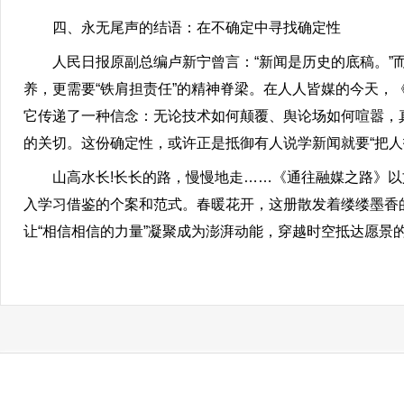
四、永无尾声的结语：在不确定中寻找确定性
人民日报原副总编卢新宁曾言：“新闻是历史的底稿。”而
养，更需要“铁肩担责任”的精神脊梁。在人人皆媒的今天
它传递了一种信念：无论技术如何颠覆、舆论场如何喧嚣，
的关切。这份确定性，或许正是抵御有人说学新闻就要“把人
山高水长!长长的路，慢慢地走……《通往融媒之路》以
入学习借鉴的个案和范式。春暖花开，这册散发着缕缕墨香
让“相信相信的力量”凝聚成为澎湃动能，穿越时空抵达愿景