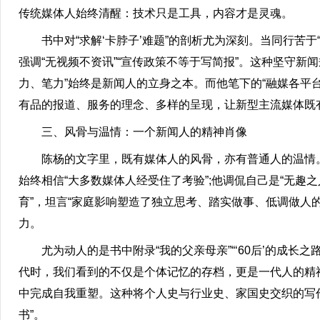
传统媒体人始终清醒：技术只是工具，内容才是灵魂。
书中对“求解‘卡脖子’难题”的剖析尤为深刻。当同行苦于“
强调“无视频不资讯”“宣传政策不等于写简报”。这种坚守
力、笔力”始终是新闻人的立身之本。而他笔下的“融媒各平台战
有品的报道、服务的理念、多样的呈现，让新型主流媒体既
三、风骨与温情：一个新闻人的精神肖像
陈杨的文字里，既有媒体人的风骨，亦有普通人的温情。他
始终相信“大多数媒体人经受住了考验”;他调侃自己是“无趣之
育”，坦言“家庭影响塑造了独立思考、踏实做事、低调做人
力。
尤为动人的是书中附录“我的父亲母亲”“‘60后’的成长之
代时，我们看到的不仅是个体记忆的存档，更是一代人的精
中完成自我重塑。这种将个人史与行业史、家国史交织的写
书”。