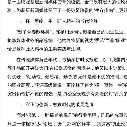
是一面映照基层新闻媒体变革的棱镜。全书没有宏大的理论
验，为基层新闻媒体留下了一份弥足珍贵的“生存指南”，更
一、择一事终一生：匠人精神的当代诠释
“献了青春献终身”，陈杨用这句话概括自己的职业生涯，
执掌媒体业务的副总编，他始终将新闻视为“手艺”而非“职业”
恰是这种匠人精神的生动实践与注脚。
在传统媒体黄金年代，陈杨深耕时政报道，以《我国内河港
等作品叩开央媒大门;在纸媒式微的困境中，他又以主导策
何变迁，“勤动笔、勤思考、勤总结”始终是他不变的准则
的职业高度，获评高级编辑，更诠释了何为“择一事终一生
突出仍笔耕不辍的倔强，是“办公室夜晚少有亮着的灯”背后
二、守正与创新：融媒时代的破局之道
面对“报纸，一叶摇晃的扁舟”的行业困境，陈杨的叙事没
只是一张报纸”;从“论坛，‘开门办网’的样本”，到探索“