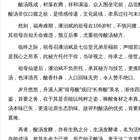
酸汤既成，村落欢腾，祥和满溢。众人围坐宅前，品尝酸
酸汤非仅口腹之欲，是情感传递，文化延续，牵系过往与未
然则，福寿难期，潘治斌的祖母在106岁时，不慎闪腰，
其祖母自知天命难违，预立后事，尤重祖传酸汤秘方。
临终之际，祖母召潘治斌及七位堂兄弟至榻前，声细若游
是我心之所系，此秘方托付于你，当珍视之、传承之，使世
祖母仙逝后，潘治斌不负所托，承其秘方与技艺，更推陈
汤，色泽清亮，酸香扑鼻，入口回味无穷，令人赞不绝口。
岁月悠悠，舟溪人家“祖母酸”或曰“长寿酸”美名，渐传
鉴，首要之务，在于其是否能以纯粹之姿，唤醒食材之本真
汤本味已失，更遑论原生态韵味。故评判酸汤的优劣，首要
遮掩。
再者，酸汤发酵，亦有生熟之分，生汤发酵者，名为活性
亦能成汤，然其生命力已逝，所产的子酸汤，更无法二次发