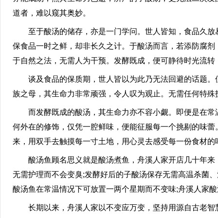
道者，难以窥其奥妙。
至于酸汤的储存，亦是一门学问。世人皆知，食品久放易
保食品一时之鲜，却非长久之计。于酸汤而言，若添防腐剂
于自然之法，无需人为干预。发酵既成，便可静待时光流转
谈及食品的保质期，世人皆以为此乃无法回避的话题。但
族之母，其生命力非常顽强，令人叹为观止。无需任何特殊
而发酵既成的酸汤，其生命力亦不容小觑。即便是在常温
何外在的修饰，仅凭一腔鲜味，便能征服每一个挑剔的味蕾
来，用双手去触摸每一寸土地，用心灵去感受每一份食材的
酸汤鱼顾名思义就是酸汤煮鱼，舟溪人家开店几十年来，
无需护理而不会变臭;发酵好后的子酸汤保存无需高温杀菌
酸汤鱼在常温情况下可放置一两个星期而不变味;舟溪人家
长期以来，舟溪人家以不变应万变，坚持用源自古老智慧