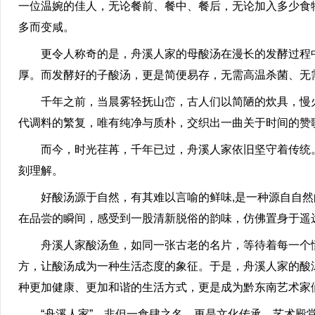
一位温婉的佳人，无论餐前、餐中、餐后，无论加入多少食
多而变咸。
更令人称奇的是，舟溪人家的母酸汤在漫长的发酵过程中
厚。而发酵好的子酸汤，更是简便易存，无需高温杀菌、无
千年之前，当晨雾轻抚山峦，古人们以简陋的炊具，慢火
代调料的繁复，唯有纯净与质朴，交织出一曲关于时间的赞
而今，时光荏苒，千年已过，舟溪人家依旧坚守着传统。
刻理解。
好酸汤源于自然，有其难以言喻的鲜味,是一种源自自然
在品尝的瞬间，感受到一股清新脱俗的韵味，仿佛置身于遥
舟溪人家酸汤鱼，如同一张古老的名片，等待着每一个懂
方，让酸汤成为一种生活态度的象征。于是，舟溪人家的酸
种更加健康、更加和谐的生活方式，更是成为黔东南艺术家
“舟溪人家”，非但一食肆之名，更是文化传承，艺术殿堂