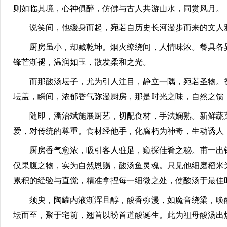
则如临其境，心神俱醉，仿佛与古人共游山水，同赏风月。
说笑间，他缓身而起，宛若自历史长河漫步而来的文人雅
厨房虽小，却藏乾坤。烟火缭绕间，人情味浓。餐具各异
锋芒渐褪，温润如玉，散发柔和之光。
而那酸汤坛子，尤为引人注目，静立一隅，宛若圣物。香
坛盖，瞬间，浓郁香气弥漫厨房，那是时光之味，自然之馈
随即，潘治斌施展厨艺，切配食材，手法娴熟。新鲜蔬菜
爱，对传统的尊重。食材经他手，化腐朽为神奇，生动诱人
厨房香气愈浓，吸引客人驻足，窥探佳肴之秘。甫一出锅
仅果腹之物，实为自然恩赐，酸汤鱼灵魂。只见他细磨稻米
累积的经验与直觉，精准拿捏每一细微之处，使酸汤于最佳
须臾，陶罐内液渐浑且醇，酸香弥漫，如魔音绕梁，唤醒
坛而至，聚于宅前，翘首以盼首道酸诞生。此为祖母酸汤出