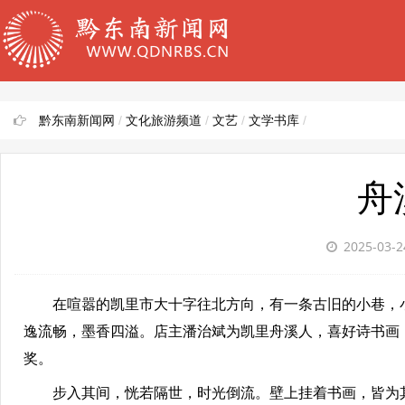
黔东南新闻网
/
文化旅游频道
/
文艺
/
文学书库
/
舟
2025-03-
在喧嚣的凯里市大十字往北方向，有一条古旧的小巷，小巷
逸流畅，墨香四溢。店主潘治斌为凯里舟溪人，喜好诗书画
奖。
步入其间，恍若隔世，时光倒流。壁上挂着书画，皆为其