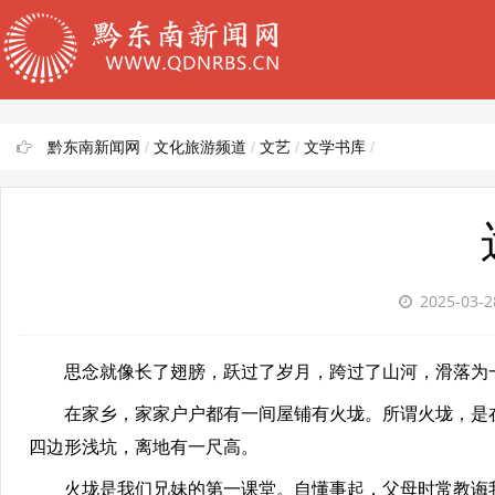
黔东南新闻网
/
文化旅游频道
/
文艺
/
文学书库
/
2025-03-
思念就像长了翅膀，跃过了岁月，跨过了山河，滑落为一
在家乡，家家户户都有一间屋铺有火垅。所谓火垅，是在屋
四边形浅坑，离地有一尺高。
火垅是我们兄妹的第一课堂。自懂事起，父母时常教诲我