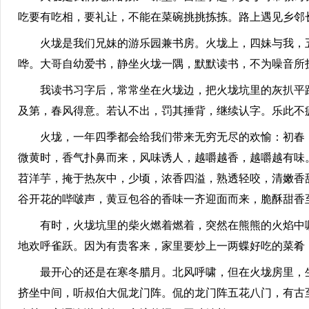
吃要有吃相，要礼让，不能在菜碗挑挑拣拣。路上遇见乡邻
火垅是我们兄妹的游乐园兼书房。火垅上，四妹与我，五
哗。大哥自幼爱书，静坐火垅一隅，默默读书，不为噪音所
我读书习字后，常常坐在火垅边，把火垅坑里的灰扒平踩
及第，春风得意。若认不出，罚其捶背，继续认字。乐此不
火垅，一年四季都会给我们带来无穷无尽的欢愉：初春，
微黄时，香气扑鼻而来，风味诱人，越嚼越香，越嚼越有味
苕洋芋，掩于热灰中，少顷，浓香四溢，熟透轻咬，清嫩香
谷开花的哔啵声，黄豆包谷的香味一齐迎面而来，脆酥甜香
有时，火垅坑里的柴火燃着燃着，突然在熊熊的火焰中噼
地欢呼雀跃。因为有贵客来，家里要炒上一两蝶好吃的菜肴
最开心的还是在寒冬腊月。北风呼啸，但在火垅房里，生
挤坐中间，听叔伯大侃龙门阵。侃的龙门阵五花八门，有古