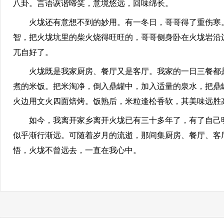
八卦。言语诙谐啼笑，意境悠远，回味绵长。
火垅还有意想不到的妙用。有一冬日，哥哥得了重伤寒。
智，把火垅坑里的柴火烧得旺旺的，哥哥侧身卧在火垅岩沿
兀自好了。
火垅既是我家厨房、餐厅又是客厅。我家的一日三餐都是
煮的米饭。把米淘净，倒入鼎罐中，加入适量的泉水，把鼎
火边用文火四面焙烤。饭熟后，米粒逢松香软，其美味远胜
如今，我离开家乡离开火垅已有三十多年了，有了自己明
似乎渐行渐远。可随着岁月的流逝，那间集厨房、餐厅、客
悟，火垅不曾远去，一直在我心中。