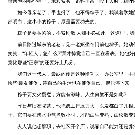
母亲包的那些粽子，米粒紧实，馅料丰富，咬下去时，粽叶
如今母亲老了，手也抖了，包不得粽子了。我试着学她的
然明白，这小小的粽子，原是需要功夫的。
粽子是要捆紧的，不紧则散;人却不必如此。这道理，我
前日路过城东的老巷，见一老妪坐在门前包粽子。她动作
笑笑：“年轻人，急什么?”我才惊觉自己一直在看表。她包
竟比那些“正宗”的还要好上几分。
我们这一代人，最缺的便是这种慢功夫。办公室里，手指
快些!朋友催促，连自己的生活也在催促自己。偶尔停下来
粽子要文火慢煮，方能有滋味。人生何尝不是如此?
昨日与旧友喝茶，他抱怨工作压力大，头发都白了几根。“
子。它们要在沸水中熬煮数小时，才能由生变熟，由松散变
友人说他想辞职，去社区开个店，说靠自己能力还是养活全