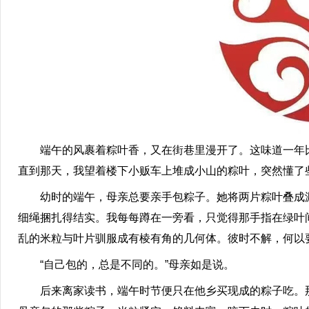
端午的风裹着粽叶香，又在街巷里漫开了。这味道一年比
直到那天，我望着楼下小贩车上堆成小山的粽叶，突然懂了
幼时的端午，母亲总要亲手包粽子。她将两片粽叶叠成漏
细绳捆扎得结实。我每每蹲在一旁看，只觉得那手指在绿叶
乱的米粒与叶片驯服成有棱有角的几何体。彼时不解，何以
“自己包的，总是不同的。”母亲如是说。
后来离家读书，端午时节便只在他乡买现成的粽子吃。那